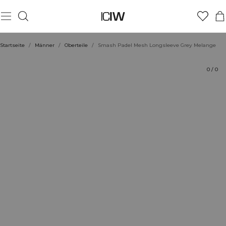
Produkt
Technische Aspekte
Bewertungen
Stil mit
Startseite
/
Männer
/
Oberteile
/
Smash Padel Mesh Longsleeve Grey Melange
0
/
0