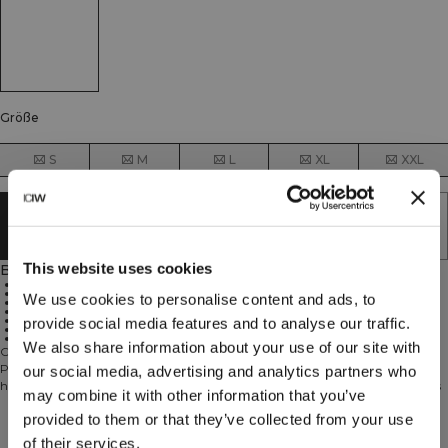
Größe
S
M
L
XL
XXL
AUSVERKAUFT - BENACHRICHTIGUNG
ERHALTEN
This website uses cookies
Beschreibung
Meshstoff für optimale Luftzirkulation
Gestreiftes ICIW-Logo vorne
We use cookies to personalise content and ads, to
Volle Länge
SWEATTECH™
Standard Fit
provide social media features and to analyse our traffic.
Padel-Print
52.3% Nylon, 41.7% Polyester, 6% Spandex
We also share information about your use of our site with
Crafted to perform, designed to win. Die Smash-Kollektion wurde speziell für
Padel-Tennis entwickelt: Im Fokus stehen deine Leistung und Ausdauer Wir
our social media, advertising and analytics partners who
haben uns mit funktionellen Stoffen und erstklassigem Design auf die Details
may combine it with other information that you’ve
konzentriert, damit du dich auf dein Spiel konzentrieren kannst. 52.3% nylon
provided to them or that they’ve collected from your use
41.7% polyester 6% elastan
Technical Aspects
of their services.