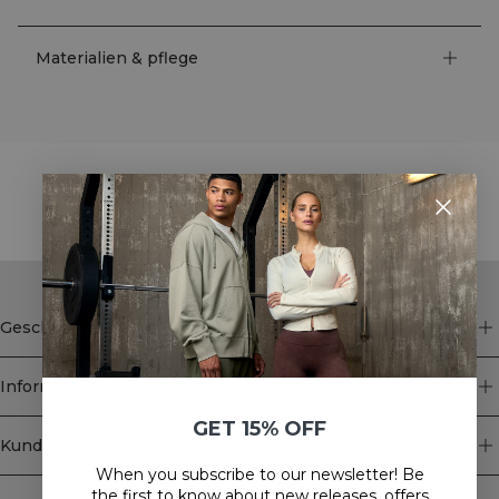
Materialien & pflege
STYLE WITH
Geschäft
Information
GET 15% OFF
Kundendienst
When you subscribe to our newsletter! Be
Newsletter
the first to know about new releases, offers