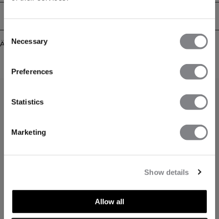
Lieferung & Rückgabe
Consent
Necessary
Selection
Ähnliche Produkte
Preferences
Statistics
Marketing
Show details
Allow all