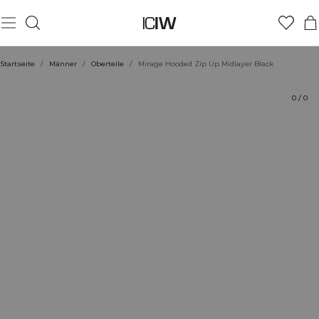
Produkt
Bewertungen
Stil mit
Startseite
/
Männer
/
Oberteile
/
Mirage Hooded Zip Up Midlayer Black
0
/
0