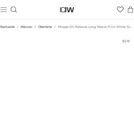
Produkt
Technische Aspekte
Bewertungen
Stil mit
Startseite
/
Männer
/
Oberteile
/
Mirage Dri-Release Long Sleeve Print White Snow
0
/
0