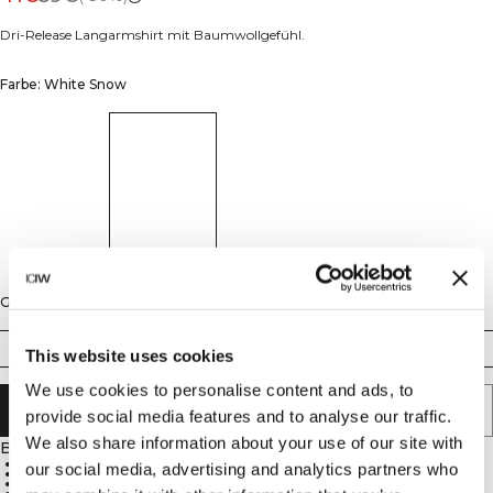
Dri-Release Langarmshirt mit Baumwollgefühl.
Farbe: White Snow
Größe
S
M
L
XL
XXL
This website uses cookies
We use cookies to personalise content and ads, to
IN DEN WARENKORB LEGEN
provide social media features and to analyse our traffic.
We also share information about your use of our site with
Beschreibung
81% Polyester, 14% Baumwolle, 5% Elastan
our social media, advertising and analytics partners who
Schnelltrocknend
Feuchtigkeitstransportierend