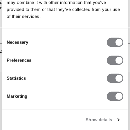
may combine it with other information that you’ve
Passform und eignet sich perfekt fürs Fitnessstudio, die Arbeit oder zum
Entspannen zu Hause. Hergestellt aus einer weichen, aufgerauten Mischung
provided to them or that they’ve collected from your use
aus 60% Baumwolle und 40% Polyester, verfügt er über eine normale
of their services.
Passform und einen gerippten Rundhalsausschnitt für ganztägigen Komfort.
Technical Aspects
Lieferung & Rückgabe
Consent
Necessary
Selection
Ähnliche Produkte
Preferences
Statistics
Marketing
Show details