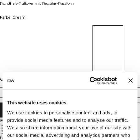
Rundhals-Pullover mit Regular-Passform
Farbe: Cream
Größe
S
M
L
XL
XXL
This website uses cookies
IN DEN WARENKORB LEGEN
We use cookies to personalise content and ads, to
provide social media features and to analyse our traffic.
Beschreibung
60% Baumwolle, 40% Polyester
We also share information about your use of our site with
Standard Passform
Weiche aufgeraute Mischung
Gerippter Rundhalsausschnitt
our social media, advertising and analytics partners who
Der Everyday Crew Neck verbindet zeitlosen Stil mit einer modernen Raglan-