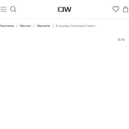
Produkt
Technische Aspekte
Bewertungen
Stil mit
Startseite
/
Männer
/
Oberteile
/
Everyday Crewneck Cream
0
/
0