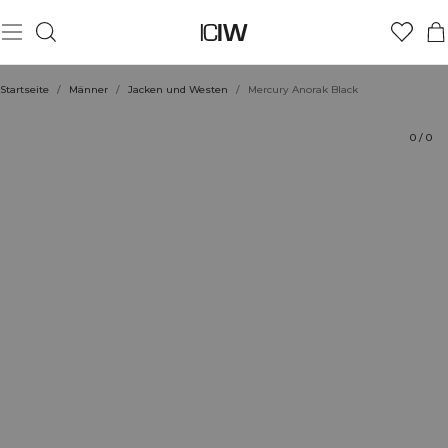
Produkt
Technische Aspekte
Bewertungen
Stil mit
Startseite
/
Männer
/
Jacken und Westen
/
Mercury Anorak Black
0
/
0