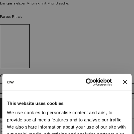
Langärmeliger Anorak mit Fronttasche.
Farbe: Black
Größe
S
M
L
XL
XXL
This website uses cookies
AUSVERKAUFT - BENACHRICHTIGUNG
ERHALTEN
We use cookies to personalise content and ads, to
provide social media features and to analyse our traffic.
Beschreibung
52,3 % Polyester, 41,7 % Elastan
We also share information about your use of our site with
Wind- und wasserabweisendes Material
Perforierte Elemente für Luftzirkulation
1/4-Reißverschluss