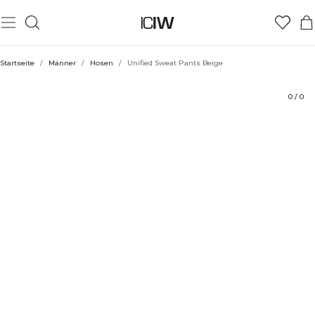
Produkt
Technische Aspekte
Bewertungen
Nachhaltigkeit
Stil mit
Startseite
/
Männer
/
Hosen
/
Unified Sweat Pants Beige
0
/
0