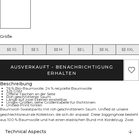
Größe
XS
S
M
L
XL
XXL
AUSVERKAUFT - BENACHRICHTIGUNG
ERHALTEN
Beschreibung
76 % Bio-Baumwolle, 24 % recycelte Baumwolle
325 GSM
Offene Taschen an der Seite
Roh geschnittener Saum
Länge auf zwei Ebenen einstellbar
Unisex-Größen, siehe Größentabelle für Richtlinien
Unified-Print hinten
Baumwoll-Sweatpants mit roh geschnittenem Saum. Unified ist unsere
geschlechtsneutrale Kollektion, die sich dir anpasst. Diese Jogginghose besteht
aus 100 % Baumwolle und hat einen elastischen Bund mit Kordelzug. Zwei
offene Eingrifftaschen an der Seite. Die Jogginghose kann durch einen Schnitt
direkt unterhalb des Riegels in der Seitennaht auf die perfekte Länge
Technical Aspects
eingestellt werden. Offene Taschen an der Seite. Roh geschnittener Saum.