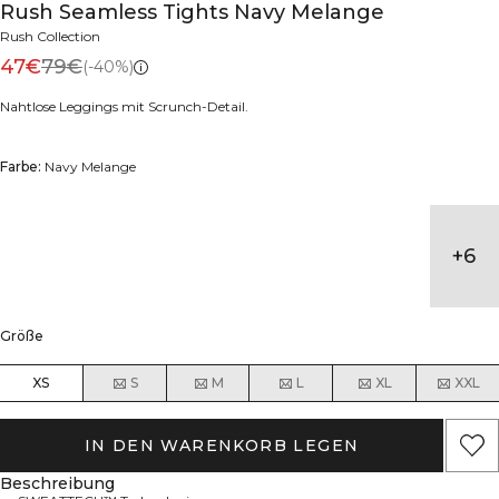
Rush Seamless Tights Navy Melange
Rush Collection
47€
79€
(-40%)
Nahtlose Leggings mit Scrunch-Detail.
Farbe:
Navy Melange
+
6
Größe
XS
S
M
L
XL
XXL
IN DEN WARENKORB LEGEN
Beschreibung