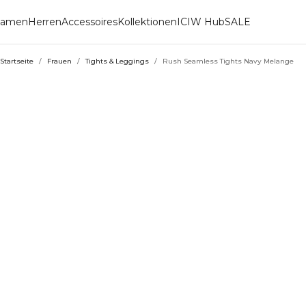
amen
Herren
Accessoires
Kollektionen
ICIW Hub
SALE
Startseite
/
Frauen
/
Tights & Leggings
/
Rush Seamless Tights Navy Melange