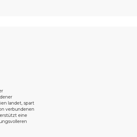
er
ndener
ien landet, spart
ion verbundenen
erstützt eine
tungsvolleren