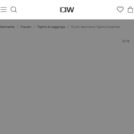
Produkt
Technische Aspekte
Bewertungen
Nachhaltigkeit
Stil mit
Startseite
/
Frauen
/
Tights & Leggings
/
Rush Seamless Tights Graphite
0
/
0