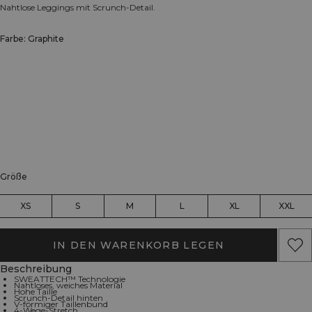
Nahtlose Leggings mit Scrunch-Detail.
Farbe: Graphite
Größe
XS
S
M
L
XL
XXL
IN DEN WARENKORB LEGEN
Beschreibung
SWEATTECH™ Technologie
Nahtloses, weiches Material
Hohe Taille
Scrunch-Detail hinten
V-förmiger Taillenbund
4-Wege-Stretch