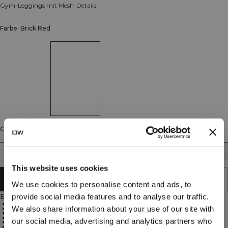
Gym-Leggings mit Mesh-Details.
Farbe: Brick Red
Größe
XS
S
M
L
XL
XXL
This website uses cookies
IN DEN WARENKORB LEGEN
We use cookies to personalise content and ads, to
Beschreibung
provide social media features and to analyse our traffic.
75 % Nylon, 25 % Elasthan
We also share information about your use of our site with
Mesh-Einsatz für Luftzirkulation
ICIW-Logo auf der Rückseite
V-förmige Vorder- und Rückseite
our social media, advertising and analytics partners who
Tasche am Bund
Gummizug oben am Bund