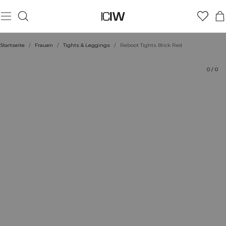
Produkt
Technische Aspekte
Bewertungen
Stil mit
Startseite
/
Frauen
/
Tights & Leggings
/
Reboot Tights Brick Red
0
/
0