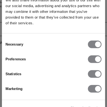
Material mit einer athletischen, körperbetonten Passform. Die nahtlose
our social media, advertising and analytics partners who
Konstruktion sorgt für Komfort und Bewegungsfreiheit, während der V-
förmige Bund und Mesh-Details entlang der Beine sowohl Stil als auch
may combine it with other information that you’ve
Funktionalität bieten. Aus einer hochwertigen Mischung von Polyester,
Technical Aspects
provided to them or that they’ve collected from your use
Lyocell, Wolle, Polyamid und Elastan gefertigt, sind diese Tights außerdem
blickdicht bei Kniebeugen für volles Selbstvertrauen während des Trainings.
of their services.
Lieferung & Rückgabe
Consent
Ähnliche Produkte
Necessary
Selection
Preferences
Statistics
Marketing