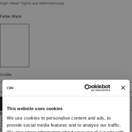
High-Waist-Tights aus Wollmischung
Farbe: Black
Größe
XS
S
M
L
XL
XXL
IN DEN WARENKORB LEGEN
This website uses cookies
Beschreibung
We use cookies to personalise content and ads, to
Wollmischung
Hohe Taille
Nahtlose Konstruktion
provide social media features and to analyse our traffic.
Blickdicht bei Kniebeugen
Diese hochgeschnittenen Tights kombinieren ein weiches, wärmendes
We also share information about your use of our site with