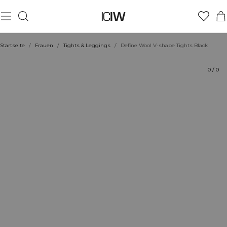
Produkt
Technische Aspekte
Bewertungen
Stil mit
Startseite
/
Frauen
/
Tights & Leggings
/
Define Wool V-shape Tights Black
0
/
0