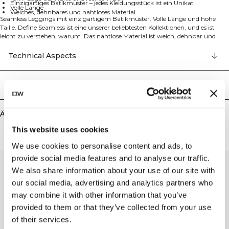
Einzigartiges Batikmuster – jedes Kleidungsstück ist ein Unikat
Volle Länge
Weiches, dehnbares und nahtloses Material
Seamless Leggings mit einzigartigem Batikmuster. Volle Länge und hohe
Taille. Define Seamless ist eine unserer beliebtesten Kollektionen, und es ist
leicht zu verstehen, warum. Das nahtlose Material ist weich, dehnbar und
geschmeidig. Das Ergebnis ist Kleidung mit viel Bewegungsfreiheit und toller
Passform. Tights, Sport-BHs und Tops in mehreren trendigen Farben machen
Technical Aspects
Define Seamless zur Workout-Kollektion erster Wahl für viele verschiedene
Trainingsarten.
Dieses Kleidungsstück ist gemäß der neuesten Seamless-Technologie
Lieferung & Rückgabe
entwickelt und hat einen Vier-Wege-Stretch, der nicht nur Passform und
Qualität, sondern auch deine Beweglichkeit während des Trainings verbessert.
Außerdem ist die Produktion von Seamless-Produkten weniger
Ähnliche Produkte
umweltschädlich, da die Menge an Stoffresten minimiert wird und somit
weniger Materialressourcen benötigt werden.
This website uses cookies
Diese Leggings tragen, ebenso wie anderen Kleidungsstücke der gleichen
Kollektion, gewebte Punktdetails auf dem Stoff, die ihr Design merklich
We use cookies to personalise content and ads, to
anheben. Mit ICIW-Logo auf der linken Hüfte und diskretem ICIW-Logo auf
provide social media features and to analyse our traffic.
dem unteren rechten Bein. Hochgeschnittene Taille für perfekte Passform.
Atmungsaktiv. Hochgeschnittene Taille. ICIW-Logo auf der Hüfte und dem
We also share information about your use of our site with
rechten Bein. Einzigartiges Batikmuster - kein Kleidungsstück gleicht dem
our social media, advertising and analytics partners who
anderen! 92% recyceltes Nylon, 8% Elastan.
may combine it with other information that you’ve
provided to them or that they’ve collected from your use
of their services.