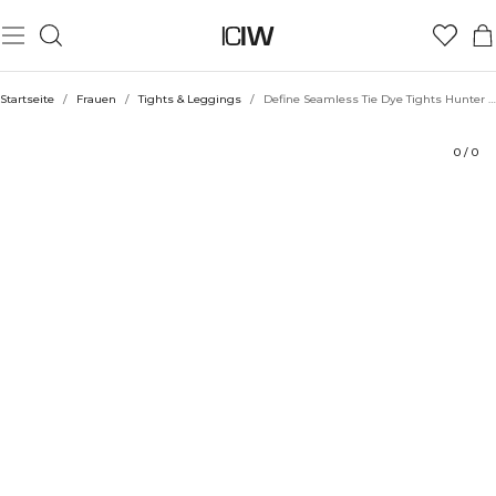
Produkt
Technische Aspekte
Bewertungen
Nachhaltigkeit
Stil mit
Startseite
/
Frauen
/
Tights & Leggings
/
Define Seamless Tie Dye Tights Hunter Green
0
/
0