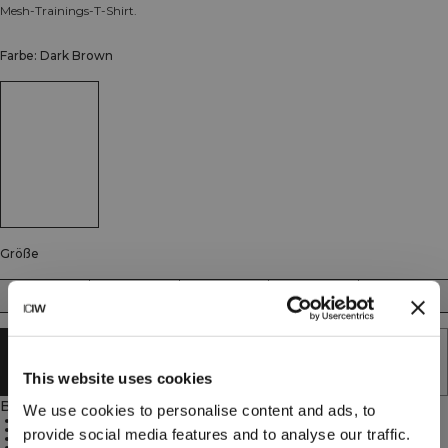
Mesh-Trainings-T-Shirt.
Farbe: Dark Brown
Größe
XS
S
M
L
XL
AUSVERKAUFT - BENACHRICHTIGUNG
ERHALTEN
This website uses cookies
Beschreibung
We use cookies to personalise content and ads, to
90 % Recyceltes Polyester, 10 % Elastan
Atmungsaktives Mesh
provide social media features and to analyse our traffic.
Raglanärmel
Seitenschlitze