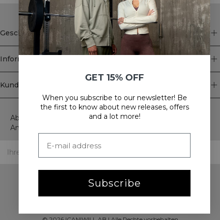
Geschäft
Information
GET 15% OFF
Kundendienst
When you subscribe to our newsletter! Be
Newsletter
the first to know about new releases, offers
and a lot more!
Abonnieren Sie unseren Newsletter! Erhalten Sie exklusive
Angebote, unsere neuesten Nachrichten und vieles mehr.
Subscribe
©
2026
ICANIWILL AB |
Alle Rechte vorbehalten