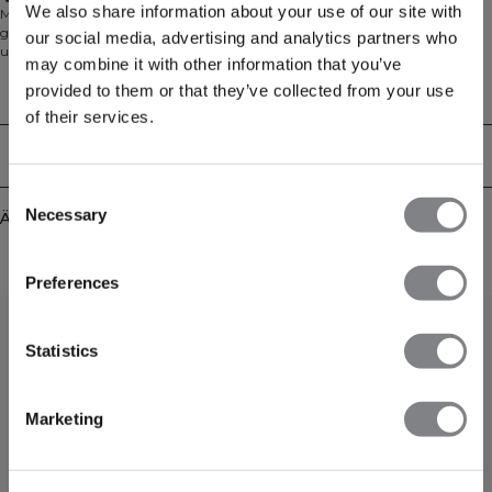
We also share information about your use of our site with
Mesh-Trainingsshirt. Das Stride T-Shirt ist für harte Workouts im Gym
gemacht. Es besteht aus einem leichten Mesh-Material, das atmungsaktiv ist
our social media, advertising and analytics partners who
und dich kühl hält. Raglanärmel, Seitenschlitze und ein abgerundeter Saum
may combine it with other information that you’ve
ermöglichen volle Bewegungsfreiheit bei jeder Übung. Vorn mit ICIW-Logo,
hinten länger als vorn und in normaler Passform. 90% recyceltes Polyester,
provided to them or that they’ve collected from your use
Technical Aspects
10% Elastan.
of their services.
Lieferung & Rückgabe
Consent
Necessary
Ähnliche Produkte
Selection
Preferences
Statistics
Marketing