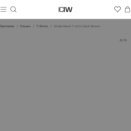
Produkt
Technische Aspekte
Bewertungen
Stil mit
Startseite
/
Frauen
/
T-Shirts
/
Stride Mesh T-shirt Dark Brown
0
/
0