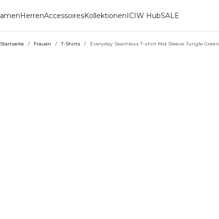
amen
Herren
Accessoires
Kollektionen
ICIW Hub
SALE
Startseite
/
Frauen
/
T-Shirts
/
Everyday Seamless T-shirt Mid Sleeve Jungle Green