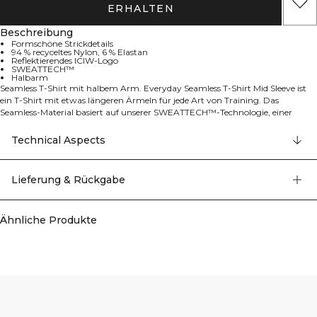
ERHALTEN
Beschreibung
Formschöne Strickdetails
94 % recyceltes Nylon, 6 % Elastan
Reflektierendes ICIW-Logo
SWEATTECH™
Halbarm
Seamless T-Shirt mit halbem Arm. Everyday Seamless T-Shirt Mid Sleeve ist
ein T-Shirt mit etwas längeren Ärmeln für jede Art von Training. Das
Seamless-Material basiert auf unserer SWEATTECH™-Technologie, einer
Eigenentwicklung, und hält dich beim Laufen, Fitnesstraining oder anderen
schweißtreibenden Aktivitäten trocken. Das Shirt hat formschöne
Technical Aspects
Strickdetails und ein kleines ICIW-Logo.
- Formschöne Strickdetails
Lieferung & Rückgabe
- 94 % recyceltes Nylon 6 % Elastan
- Reflektierendes ICIW-Logo
- SWEATTECH™
- Halbarm
Ähnliche Produkte