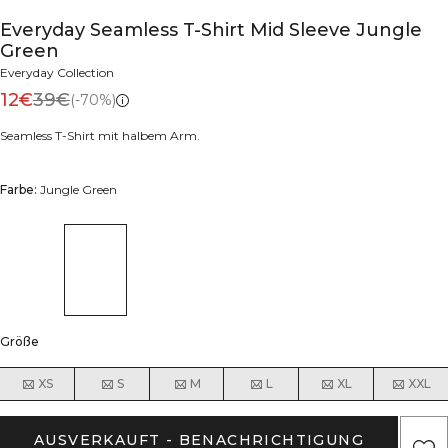
Everyday Seamless T-Shirt Mid Sleeve Jungle
Green
Everyday Collection
12€
39€
(-70%)
Seamless T-Shirt mit halbem Arm.
Farbe:
Jungle Green
Größe
XS
S
M
L
XL
XXL
AUSVERKAUFT - BENACHRICHTIGUNG