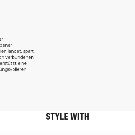
er
ndener
ien landet, spart
ion verbundenen
erstützt eine
tungsvolleren
STYLE WITH