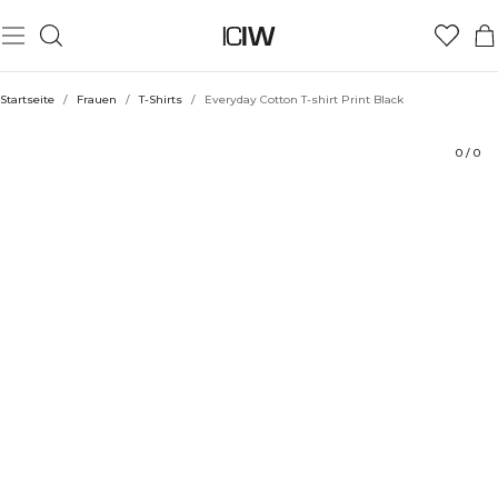
Produkt
Technische Aspekte
Bewertungen
Nachhaltigkeit
Stil mit
Startseite
/
Frauen
/
T-Shirts
/
Everyday Cotton T-shirt Print Black
0
/
0