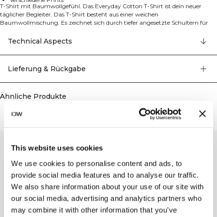
T-Shirt mit Baumwollgefühl. Das Everyday Cotton T-Shirt ist dein neuer
täglicher Begleiter. Das T-Shirt besteht aus einer weichen
Baumwollmischung. Es zeichnet sich durch tiefer angesetzte Schultern für
einen zeitgemäßen Look aus und kommt in Standardlänge mit einer
entspannten Passform für ultimativen Komfort.
Technical Aspects
- Weiche Baumwollmischung für höchsten Tragekomfort
- Tiefer angesetzte Schultern für einen modernen Look
- Standardlänge
Lieferung & Rückgabe
- Entspannte Passform
- 80% Bio-Baumwolle, 20% recyceltes Polyester
Ähnliche Produkte
This website uses cookies
We use cookies to personalise content and ads, to
provide social media features and to analyse our traffic.
We also share information about your use of our site with
our social media, advertising and analytics partners who
may combine it with other information that you’ve