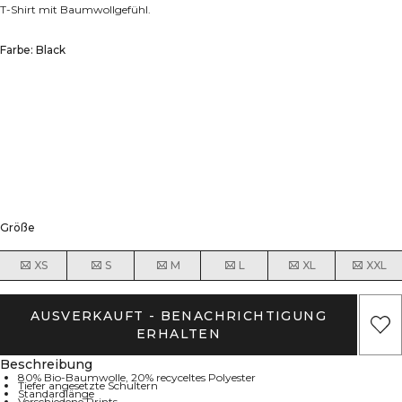
T-Shirt mit Baumwollgefühl.
Farbe: Black
Größe
XS
S
M
L
XL
XXL
AUSVERKAUFT - BENACHRICHTIGUNG
ERHALTEN
Beschreibung
80% Bio-Baumwolle, 20% recyceltes Polyester
Tiefer angesetzte Schultern
Standardlänge
Verschiedene Prints