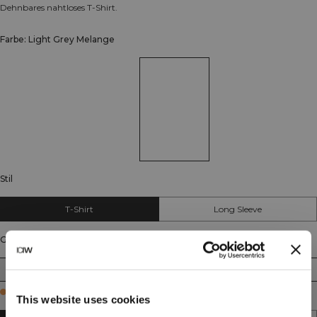
Dehnbares nahtloses T-Shirt.
Farbe: Light Grey Melange
Stil
T-Shirt
Long Sleeve
Größe
XS
S
M
L
XL
XXL
Few in stock
This website uses cookies