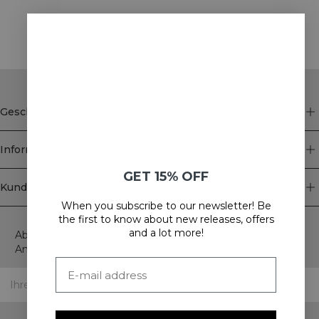
STYLE WITH
Geschäft
Information
GET 15% OFF
Kundendienst
When you subscribe to our newsletter! Be
Newsletter
the first to know about new releases, offers
and a lot more!
Abonnieren Sie unseren Newsletter! Erhalten Sie exklusive
Angebote, unsere neuesten Nachrichten und vieles mehr.