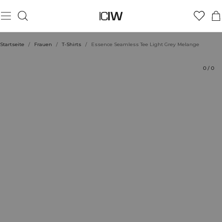
Produkt
Technische Aspekte
Bewertungen
Stil mit
Startseite
/
Frauen
/
T-Shirts
/
Essence Seamless Tee Light Grey Melange
0
/
0