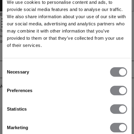
We use cookies to personalise content and ads, to
IN DEN WARENKORB LEGEN
provide social media features and to analyse our traffic.
Beschreibung
We also share information about your use of our site with
40 % Polyamid, 20 % Elastan, 40 % Polyester
Nahtloses Material
our social media, advertising and analytics partners who
Athletische Passform
Dehnbar
may combine it with other information that you’ve
Teil der Essence Seamless Kollektion, vereint dieses körperbetonte T-Shirt eine
superweiche, dehnbare Haptik mit nahtloser Konstruktion für eine
provided to them or that they’ve collected from your use
geschmeidige und schmeichelhafte Passform. Perfekt für Athleisure im
of their services.
Alltag, zum Layern oder für leichte Trainingseinheiten – es bewegt sich mit
deinem Körper und hält dich den ganzen Tag über komfortabel.
Technical Aspects
Consent
Lieferung & Rückgabe
Necessary
Selection
Ähnliche Produkte
Preferences
Statistics
Marketing