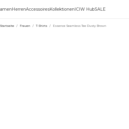
amen
Herren
Accessoires
Kollektionen
ICIW Hub
SALE
Startseite
/
Frauen
/
T-Shirts
/
Essence Seamless Tee Dusty Brown