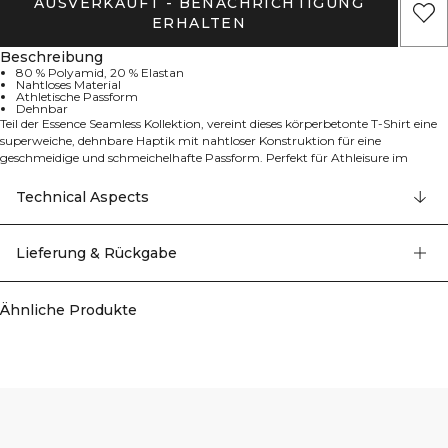
AUSVERKAUFT - BENACHRICHTIGUNG
ERHALTEN
Beschreibung
80 % Polyamid, 20 % Elastan
Nahtloses Material
Athletische Passform
Dehnbar
Teil der Essence Seamless Kollektion, vereint dieses körperbetonte T-Shirt eine
superweiche, dehnbare Haptik mit nahtloser Konstruktion für eine
geschmeidige und schmeichelhafte Passform. Perfekt für Athleisure im
Alltag, zum Layern oder für leichte Trainingseinheiten – es bewegt sich mit
deinem Körper und hält dich den ganzen Tag über komfortabel.
Technical Aspects
Lieferung & Rückgabe
Ähnliche Produkte