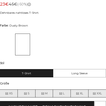
23€
45€
(-50%)
Dehnbares nahtloses T-Shirt.
Farbe:
Dusty Brown
Stil
T-Shirt
Long Sleeve
Größe
XS
S
M
L
XL
XXL