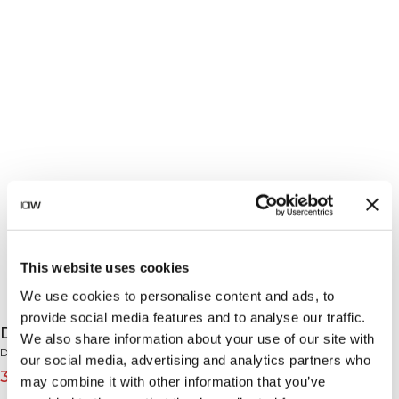
This website uses cookies
We use cookies to personalise content and ads, to
provide social media features and to analyse our traffic.
Define Seamless T-Shirt White Snow
We also share information about your use of our site with
Define Seamless Collection
our social media, advertising and analytics partners who
31€
39€
(-20%)
may combine it with other information that you’ve