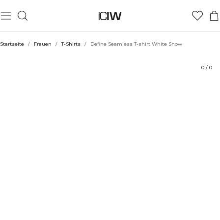
Produkt
Bewertungen
Stil mit
Startseite
/
Frauen
/
T-Shirts
/
Define Seamless T-shirt White Snow
0
/
0