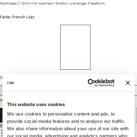
Nahtloses T-Shirt mit weichem Stretch und enger Passform.
Farbe: French Lilac
Größe
XS
S
M
L
XL
XXL
Few in stock
This website uses cookies
We use cookies to personalise content and ads, to
IN DEN WARENKORB LEGEN
provide social media features and to analyse our traffic.
Beschreibung
We also share information about your use of our site with
94 % Polyamid, 6 % Elastan
Nahtloses Material
our social media, advertising and analytics partners who
Enge Passform