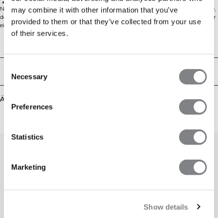
Weicher Stretch
Nahtloses Training-T-Shirt mit enger, unterstützender Passform. Das weiche,
may combine it with other information that you’ve
dehnbare Strickmaterial bewegt sich mit dir, reduziert Reibung und sorgt für
provided to them or that they’ve collected from your use
eine glatte, schmeichelnde Silhouette. Standardlänge für einfaches Layering
of their services.
und zuverlässige Abdeckung – ideal fürs Fitnessstudio und den Alltag.
Hergestellt aus recyceltem Polyamid für eine geringere Umweltbelastung,
Technical Aspects
ohne Abstriche bei Komfort und Langlebigkeit. 94% Polyamid, 6% Elastan.
Consent
Lieferung & Rückgabe
Necessary
Selection
Ähnliche Produkte
Preferences
Statistics
Marketing
Show details