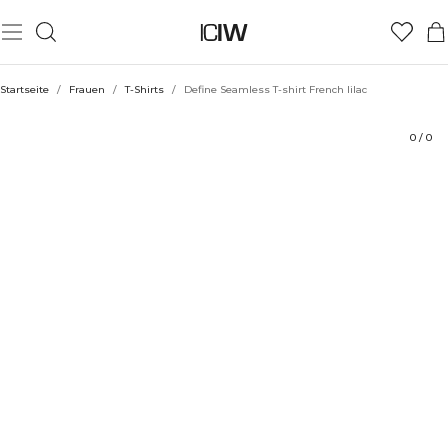
Produkt
Technische Aspekte
Bewertungen
Stil mit
Startseite
/
Frauen
/
T-Shirts
/
Define Seamless T-shirt French lilac
0
/
0