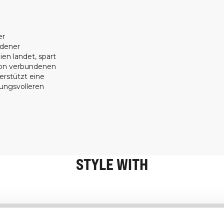
er
ndener
ien landet, spart
ion verbundenen
erstützt eine
tungsvolleren
STYLE WITH
Information
Kundendienst