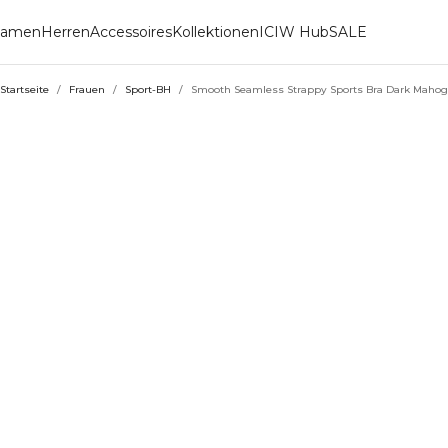
amen
Herren
Accessoires
Kollektionen
ICIW Hub
SALE
Startseite
/
Frauen
/
Sport-BH
/
Smooth Seamless Strappy Sports Bra Dark Maho