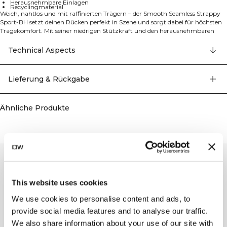
Herausnehmbare Einlagen
Recyclingmaterial
Weich, nahtlos und mit raffinierten Trägern – der Smooth Seamless Strappy
Sport-BH setzt deinen Rücken perfekt in Szene und sorgt dabei für höchsten
Tragekomfort. Mit seiner niedrigen Stützkraft und den herausnehmbaren
Einlagen ist er ideal für leichte Workouts oder den Alltag. Das nahtlose
Material ist besonders weich und dehnbar, während das strappy Design auf
Technical Aspects
der Rückseite für einen stylischen Look sorgt. Dieser Sport-BH aus der Smooth
Collection bietet dir die perfekte Kombination aus Komfort und
ansprechendem Design.
Lieferung & Rückgabe
Ähnliche Produkte
This website uses cookies
We use cookies to personalise content and ads, to
provide social media features and to analyse our traffic.
We also share information about your use of our site with