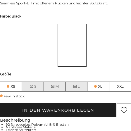
Seamless Sport-BH mit offenem Rücken und leichter Stützkraft.
Farbe: Black
Größe
XS
S
M
L
XL
XXL
Few in stock
IN DEN WARENKORB LEGEN
Beschreibung
92 % recyceltes Polyamid, 8 % Elastan
Nahtloses Material
Leichte Stützkraft