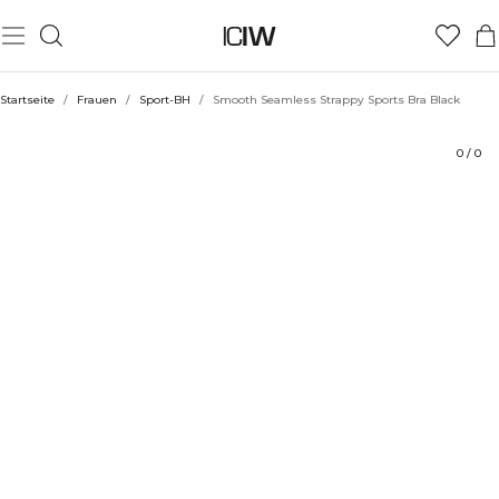
Produkt
Technische Aspekte
Bewertungen
Nachhaltigkeit
Stil mit
Startseite
/
Frauen
/
Sport-BH
/
Smooth Seamless Strappy Sports Bra Black
0
/
0