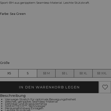
Sport-BH aus geripptem Seamless-Material. Leichte Stützkraft.
Farbe: Sea Green
Größe
XS
S
M
L
XL
XXL
IN DEN WARENKORB LEGEN
Beschreibung
Vierwege-Stretch für optimale Bewegungsfreiheit
Weiches, geripptes Seamless-Material
Dehnbar und strapazierfähig
SWEATTECH™-Technologie
Herausnehmbare Einlagen
Leichte Stützkraft