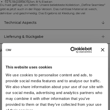
92 % recyceltes Nylon, 8 % Elastan
Du hast gefragt, wir liefern. Unsere beliebteste Kollektion „Define Seamless"
gibt es jetzt auch in der Ripp-Version. Das nahtlose Material ist weich,
dehnbar und geschmeidig. Das Ergebnis ist Kleidung, die viel
Bewegungsfreiheit und eine tolle Passform bietet. Tights und Sport-BHs in
mehreren trendigen Farben machen Define Ribbed zu deiner Workout-
Technical Aspects
Kollektion erster Wahl für verschiedene Trainingsarten. Das Material in
Vierwege-Stretch nutzt neueste Seamless-Technologie für mehr
Bewegungsfreiheit beim Workout, während die SWEATTECH™-Technologie
Lieferung & Rückgabe
deine Leistung verbessert. Dieser Sport-BH trägt das ICIW-Logo, verfügt über
herausnehmbare Einlagen und bietet leichte Stützkraft für deine
Trainingseinheiten. Das dehnbare und strapazierfähige Material behält auch
Ähnliche Produkte
nach mehrmaligem Tragen seine Form. 92% Recyceltes Nylon, 8% Elastan.
This website uses cookies
We use cookies to personalise content and ads, to
provide social media features and to analyse our traffic.
We also share information about your use of our site with
our social media, advertising and analytics partners who
may combine it with other information that you’ve
provided to them or that they’ve collected from your use