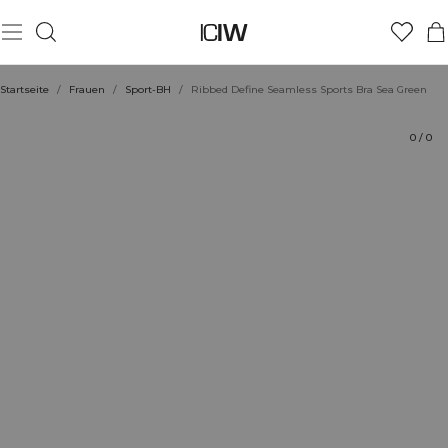
Produkt
Technische Aspekte
Bewertungen
Nachhaltigkeit
Stil mit
Startseite
/
Frauen
/
Sport-BH
/
Ribbed Define Seamless Sports Bra Sea Green
0
/
0