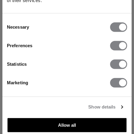
of their services.
Consent
Necessary
Selection
Preferences
Statistics
Marketing
Show details
TECHNISCHE ASPEKTE
Allow all