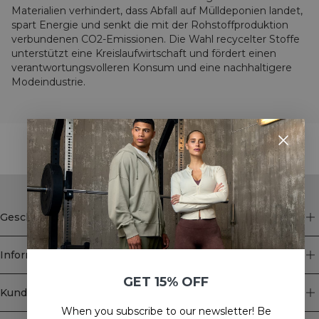
Materialien verhindert, dass Abfall auf Mülldeponien landet,
spart Energie und senkt die mit der Rohstoffproduktion
verbundenen CO2-Emissionen. Die Wahl recycelter Stoffe
unterstützt eine Kreislaufwirtschaft und fördert einen
verantwortungsvolleren Konsum und eine nachhaltigere
Modeindustrie.
STYLE WITH
Geschäft
Information
GET 15% OFF
Kundendienst
When you subscribe to our newsletter! Be