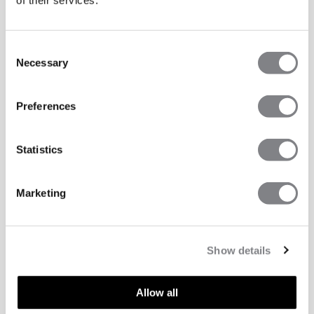
of their services.
Consent
Necessary
Selection
Preferences
Statistics
Marketing
Show details
TECHNISCHE ASPEKTE
Allow all