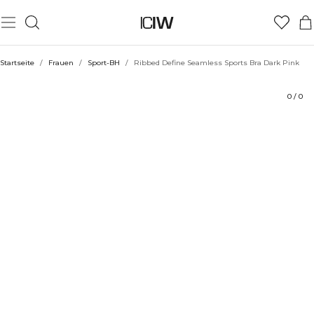
Produkt
Technische Aspekte
Bewertungen
Nachhaltigkeit
Stil mit
Startseite
/
Frauen
/
Sport-BH
/
Ribbed Define Seamless Sports Bra Dark Pink
0
/
0