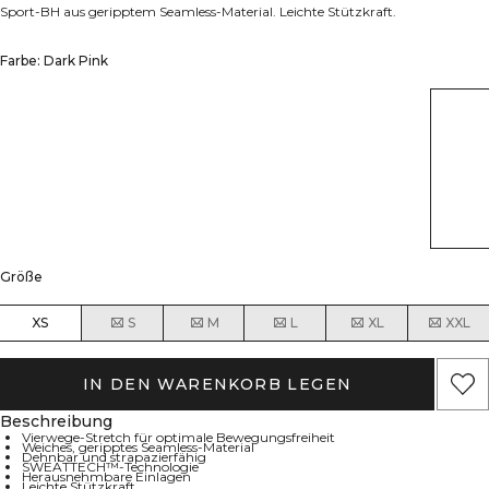
Sport-BH aus geripptem Seamless-Material. Leichte Stützkraft.
Farbe: Dark Pink
Größe
XS
S
M
L
XL
XXL
IN DEN WARENKORB LEGEN
Beschreibung
Vierwege-Stretch für optimale Bewegungsfreiheit
Weiches, geripptes Seamless-Material
Dehnbar und strapazierfähig
SWEATTECH™-Technologie
Herausnehmbare Einlagen
Leichte Stützkraft