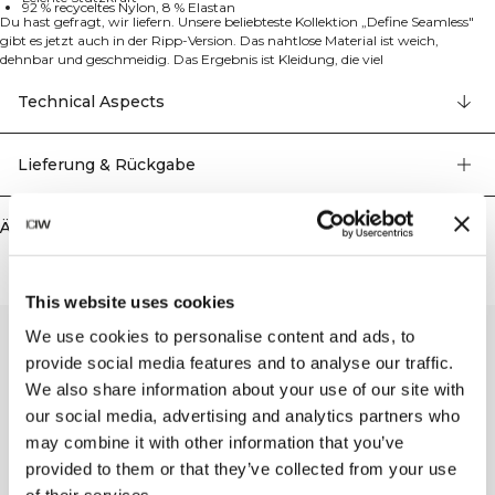
92 % recyceltes Nylon, 8 % Elastan
Du hast gefragt, wir liefern. Unsere beliebteste Kollektion „Define Seamless"
gibt es jetzt auch in der Ripp-Version. Das nahtlose Material ist weich,
dehnbar und geschmeidig. Das Ergebnis ist Kleidung, die viel
Bewegungsfreiheit und eine tolle Passform bietet. Tights und Sport-BHs in
mehreren trendigen Farben machen Define Ribbed zu deiner Workout-
Technical Aspects
Kollektion erster Wahl für verschiedene Trainingsarten. Das Material in
Vierwege-Stretch nutzt neueste Seamless-Technologie für mehr
Bewegungsfreiheit beim Workout, während die SWEATTECH™-Technologie
Lieferung & Rückgabe
deine Leistung verbessert. Dieser Sport-BH trägt das ICIW-Logo, verfügt über
herausnehmbare Einlagen und bietet leichte Stützkraft für deine
Trainingseinheiten. Das dehnbare und strapazierfähige Material behält auch
Ähnliche Produkte
nach mehrmaligem Tragen seine Form. 92% Recyceltes Nylon, 8% Elastan.
This website uses cookies
We use cookies to personalise content and ads, to
provide social media features and to analyse our traffic.
We also share information about your use of our site with
our social media, advertising and analytics partners who
may combine it with other information that you’ve
provided to them or that they’ve collected from your use