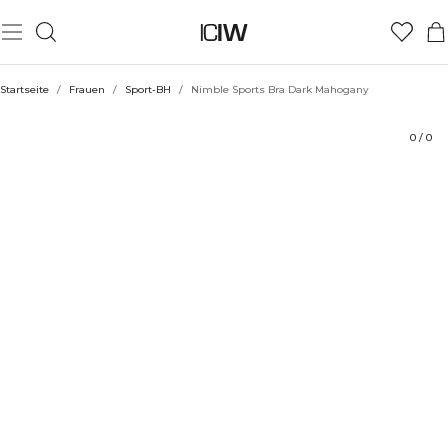
Produkt
Technische Aspekte
Bewertungen
Stil mit
Startseite
/
Frauen
/
Sport-BH
/
Nimble Sports Bra Dark Mahogany
0
/
0