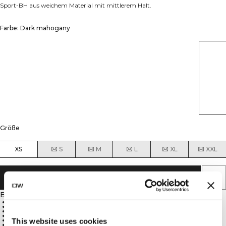
Sport-BH aus weichem Material mit mittlerem Halt.
Farbe: Dark mahogany
Größe
XS
S
M
L
XL
XXL
IN DEN WARENKORB LEGEN
Beschreibung
ICIW-Logo
SWEATTECH™ Technologie
Herausnehmbare Cups
Mittlere Unterstützung
Atmungsaktives Material
This website uses cookies
75% Nylon, 25% Elasthan