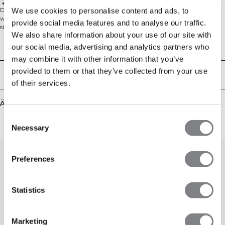
Hinweis: Nicht empfohlen für scharfe oder raue Oberflächen
Der Sport-BH aus der Nimble Kollektion überzeugt durch unser bisher
We use cookies to personalise content and ads, to
weichstes Funktionsmaterial und bietet mittlere Unterstützung. Die Farben
provide social media features and to analyse our traffic.
sind von sanften Erdtönen inspiriert, die zusammen mit den dezenten Logos
We also share information about your use of our site with
diese Stücke perfekt für viele Situationen machen, zum Beispiel Yoga und
Pilates. Mit ICIW-Logo, SWEATTECHTM, herausnehmbaren Cups und
Technical Aspects
our social media, advertising and analytics partners who
mittlerer Unterstützung ist dieser BH atmungsaktiv und komfortabel. Das
may combine it with other information that you’ve
leicht gebürstete Material kann ein hartes Training aushalten, aber wir
empfehlen keine Übungen, die das Material regelmäßig scharfen oder rauen
provided to them or that they’ve collected from your use
Lieferung & Rückgabe
Oberflächen aussetzen, zum Beispiel Hanteln oder Klettverschlüsse. 75%
of their services.
Nylon, 25% Elasthan.
Ähnliche Produkte
Consent
Necessary
Selection
Preferences
Statistics
Marketing