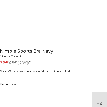
Nimble Sports Bra Navy
Nimble Collection
36€
45€
(-20%)
Sport-BH aus weichem Material mit mittlerem Halt.
Farbe:
Navy
+
9