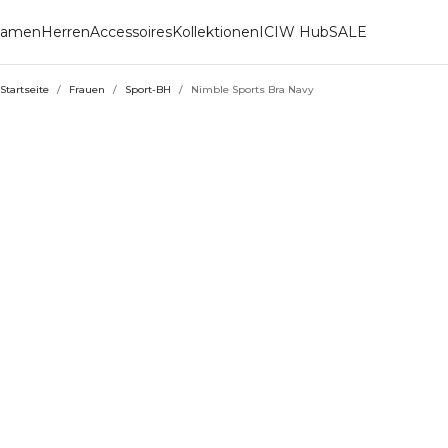
amen
Herren
Accessoires
Kollektionen
ICIW Hub
SALE
Startseite
/
Frauen
/
Sport-BH
/
Nimble Sports Bra Navy