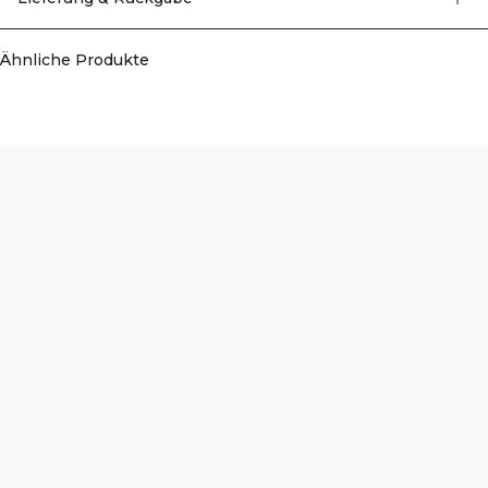
Oberflächen aussetzen, zum Beispiel Hanteln oder Klettverschlüsse. 75%
Nylon, 25% Elasthan.
Ähnliche Produkte