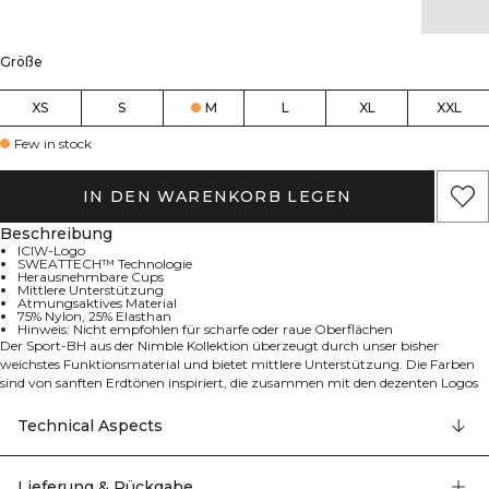
Größe
XS
S
M
L
XL
XXL
Few in stock
IN DEN WARENKORB LEGEN
Beschreibung
ICIW-Logo
SWEATTECH™ Technologie
Herausnehmbare Cups
Mittlere Unterstützung
Atmungsaktives Material
75% Nylon, 25% Elasthan
Hinweis: Nicht empfohlen für scharfe oder raue Oberflächen
Der Sport-BH aus der Nimble Kollektion überzeugt durch unser bisher
weichstes Funktionsmaterial und bietet mittlere Unterstützung. Die Farben
sind von sanften Erdtönen inspiriert, die zusammen mit den dezenten Logos
diese Stücke perfekt für viele Situationen machen, zum Beispiel Yoga und
Pilates. Mit ICIW-Logo, SWEATTECHTM, herausnehmbaren Cups und
Technical Aspects
mittlerer Unterstützung ist dieser BH atmungsaktiv und komfortabel. Das
leicht gebürstete Material kann ein hartes Training aushalten, aber wir
empfehlen keine Übungen, die das Material regelmäßig scharfen oder rauen
Lieferung & Rückgabe