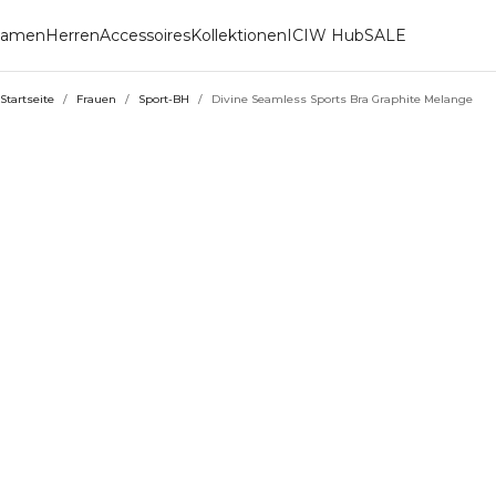
amen
Herren
Accessoires
Kollektionen
ICIW Hub
SALE
Startseite
/
Frauen
/
Sport-BH
/
Divine Seamless Sports Bra Graphite Melange