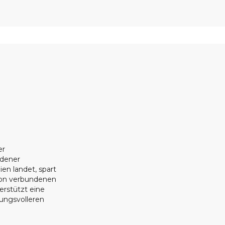
er
ndener
ien landet, spart
ion verbundenen
erstützt eine
tungsvolleren