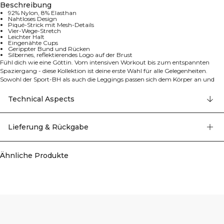
Beschreibung
92% Nylon, 8% Elasthan
Nahtloses Design
Piqué-Strick mit Mesh-Details
Vier-Wege-Stretch
Leichter Halt
Eingenähte Cups
Gerippter Bund und Rücken
Silbernes, reflektierendes Logo auf der Brust
Fühl dich wie eine Göttin. Vom intensiven Workout bis zum entspannten
Spaziergang - diese Kollektion ist deine erste Wahl für alle Gelegenheiten.
Sowohl der Sport-BH als auch die Leggings passen sich dem Körper an und
umschmeicheln ihn, während sie gleichzeitig volle Bewegungsfreiheit bei der
täglichen Routine bieten.
Technical Aspects
Dieser Sport-BH ist mit gestrickten Details versehen, die deine Fortschritte
verstärken, damit du dich wie eine Göttin fühlst. Das Vier-Wege-
Stretchmaterial ermöglicht volle Bewegungsfreiheit bei jeder Übung. Der
Lieferung & Rückgabe
gerippte Bund und der gerippte Rücken geben Halt und sorgen dafür, dass
der BH nicht verrutscht. Piqué-Strick mit Mesh-Details. Vier-Wege-Stretch.
Silbernes, reflektierendes Logo auf der Brust. Eingenähte Cups. Leichter Halt.
Ähnliche Produkte
92% Nylon 8% Elasthan.