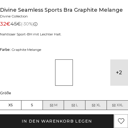
Divine Seamless Sports Bra Graphite Melange
Divine Collection
32€
45€
(-30%)
Nahtloser Sport-BH mit Leichter Halt.
Farbe:
Graphite Melange
+
2
Größe
XS
S
M
L
XL
XXL
IN DEN WARENKORB LEGEN