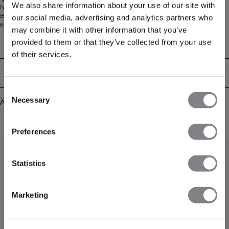
Mittlerer Halt
We also share information about your use of our site with
Nahtloser Sport-BH mit Ringerrücken für uneingeschränkte
Bewegungsfreiheit. Der Define Seamless Racer Back Sports Bra bietet eine
our social media, advertising and analytics partners who
enge, stützende Passform mit mittlerem Halt – ideal für dein tägliches
may combine it with other information that you’ve
Training. Das feuchtigkeitsableitende Vier-Wege-Stretch-Material hält dich
provided to them or that they’ve collected from your use
trocken und komfortabel, während die nahtlose Konstruktion Reibung
Technical Aspects
minimiert. Herausnehmbare Cups ermöglichen dir, Abdeckung und Sitz
of their services.
individuell anzupassen. 92% Polyamid, 8% Elastan.
Lieferung & Rückgabe
Consent
Necessary
Selection
Ähnliche Produkte
Preferences
Statistics
Marketing