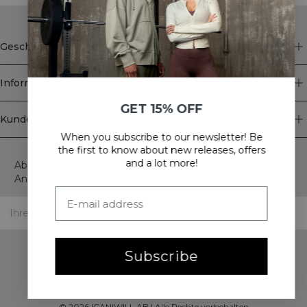
Geschäft
Information
GET 15% OFF
Kundendienst
When you subscribe to our newsletter! Be
Newsletter
the first to know about new releases, offers
and a lot more!
Abonnieren Sie unseren Newsletter! Erhalten Sie exklusive
Angebote, unsere neuesten Nachrichten und vieles mehr.
Subscribe
©
2026
ICANIWILL AB |
Alle Rechte vorbehalten