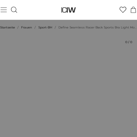
Produkt
Technische Aspekte
Bewertungen
Stil mit
Startseite
/
Frauen
/
Sport-BH
/
Define Seamless Racer Back Sports Bra Light Moss Green
0
/
0