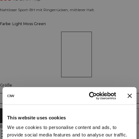
Nahtloser Sport-BH mit Ringerrücken, mittlerer Halt.
Farbe: Light Moss Green
Größe
XS
S
M
L
XL
XXL
IN DEN WARENKORB LEGEN
This website uses cookies
Beschreibung
We use cookies to personalise content and ads, to
92% Polyamid
8% Elastan
provide social media features and to analyse our traffic.
Racerback, nahtlos