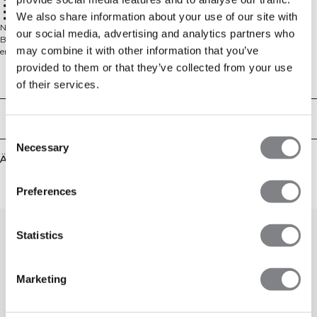
8% Elastan
Racerback, nahtlos
We also share information about your use of our site with
Mittlerer Halt
Nahtloser Sport-BH mit Ringerrücken für uneingeschränkte
our social media, advertising and analytics partners who
Bewegungsfreiheit. Der Define Seamless Racer Back Sports Bra bietet eine
may combine it with other information that you’ve
enge, stützende Passform mit mittlerem Halt – ideal für dein tägliches
Training. Das feuchtigkeitsableitende Vier-Wege-Stretch-Material hält dich
provided to them or that they’ve collected from your use
trocken und komfortabel, während die nahtlose Konstruktion Reibung
Technical Aspects
of their services.
minimiert. Herausnehmbare Cups ermöglichen dir, Abdeckung und Sitz
individuell anzupassen. 92% Polyamid, 8% Elastan.
Lieferung & Rückgabe
Consent
Necessary
Selection
Ähnliche Produkte
Preferences
Statistics
Marketing