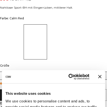
Nahtloser Sport-BH mit Ringerrücken, mittlerer Halt.
Farbe: Calm Red
Größe
XS
S
M
L
XL
XXL
Few in stock
This website uses cookies
IN DEN WARENKORB LEGEN
We use cookies to personalise content and ads, to
Beschreibung
provide social media features and to analyse our traffic.
92% Polyamid