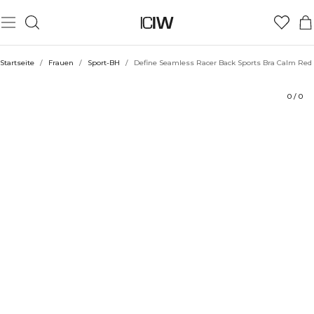
Produkt
Technische Aspekte
Bewertungen
Stil mit
Startseite
/
Frauen
/
Sport-BH
/
Define Seamless Racer Back Sports Bra Calm Red
0
/
0