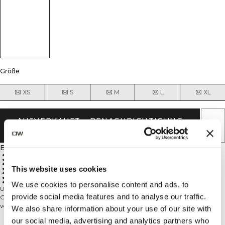
Größe
XS
S
M
L
XL
AUSVERKAUFT - BENACHRICHTIGUNG
ERHALTEN
Beschreibung
77 % Polyester, 23 % Elastan
SWEATTECH™
Vierwege-Stretchmaterial
This website uses cookies
ICIW-Logo vorne
Atmungsaktiv
Gekreuzte Träger am Rücken
Leichte Stützkraft
We use cookies to personalise content and ads, to
Unsere Classic-Serie hat ein zeitloses Design und bietet dir tolle Basics für dein
provide social media features and to analyse our traffic.
Outfit. Das neue Material, das für alle Classic Tights, Shorts und Sport-BHs
verwendet wird, ist anschmiegsam und weich. Es stützt, ohne einzuengen.
We also share information about your use of our site with
Die Classic-Kollektion kannst du bei jedem Training tragen. Dieser Sport-BH
our social media, advertising and analytics partners who
verfügt über Vierwege-Stretchmaterial für 360° Beweglichkeit,