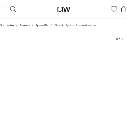
Produkt
Technische Aspekte
Bewertungen
Stil mit
Startseite
/
Frauen
/
Sport-BH
/
Classic Sports Bra Anthracite
0
/
0