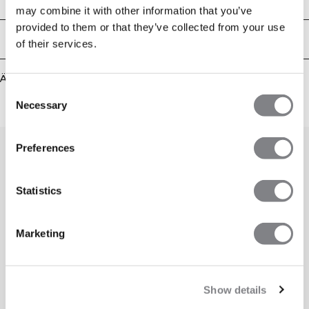
Technical Aspects
SWEATTECH™ Technologie, ist atmungsaktiv und hat gekreuzte Träger am
may combine it with other information that you’ve
Rücken. Er bietet leichte Stützkraft und ist mit dem ICIW-Logo vorne
provided to them or that they’ve collected from your use
versehen. 77% Polyester, 23% Elastan.
Lieferung & Rückgabe
of their services.
Ähnliche Produkte
Consent
Necessary
Selection
Preferences
Statistics
Marketing
Show details