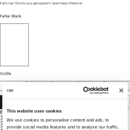
Fahrrad-Shorts aus geripptem Seamless-Material.
Farbe: Black
Größe
XS
S
M
L
XL
IN DEN WARENKORB LEGEN
This website uses cookies
Beschreibung
4-Wege-Stretch-Material für optimale Bewegungsfreiheit
Weiches, dehnbares und anschmiegsames Seamless-Gewebe
We use cookies to personalise content and ads, to
SWEATTECH™ für verbesserte Performance
Hochgeschnittene Taille für perfekte Passform
provide social media features and to analyse our traffic.
20 cm Schrittlänge
92 % Nylon, 8 % Spandex