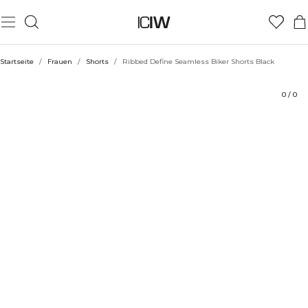
Produkt
Technische Aspekte
Bewertungen
Stil mit
Startseite
/
Frauen
/
Shorts
/
Ribbed Define Seamless Biker Shorts Black
0
/
0