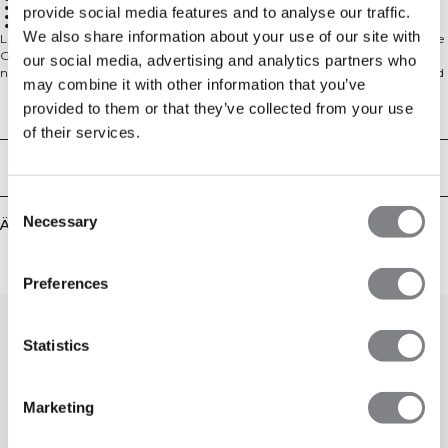
1/2-Zip
provide social media features and to analyse our traffic.
Athletische Passform
Recycelte Fasern
We also share information about your use of our site with
Langärmliges, nahtloses Top mit 1/2‑Zip. Smooth Seamless 1/2 Zip LS ist deine
Go-to-Schicht für Training und Bewegung im Alltag. Das superweiche,
our social media, advertising and analytics partners who
nahtlose Jersey macht jede Bewegung mit und minimiert Reibung, während
may combine it with other information that you’ve
der Frontreißverschluss eine fein abstimmbare Belüftung ermöglicht und
Umziehen schnell und einfach macht. Die athletische, körpernahe Passform
provided to them or that they’ve collected from your use
Technical Aspects
sorgt für einen schlanken Look und komfortables Layering, mit
of their services.
atmungsaktivem Tragegefühl, das dich fokussiert hält. Hergestellt mit
recycelten Fasern für eine Wahl mit geringerer Umweltbelastung. 92%
Lieferung & Rückgabe
Recyceltes Polyamid, 8% Elasthan.
Consent
Necessary
Ähnliche Produkte
Selection
Preferences
Statistics
Marketing