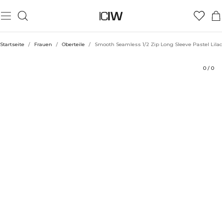
Produkt
Technische Aspekte
Bewertungen
Stil mit
Startseite
/
Frauen
/
Oberteile
/
Smooth Seamless 1/2 Zip Long Sleeve Pastel Lilac
0
/
0