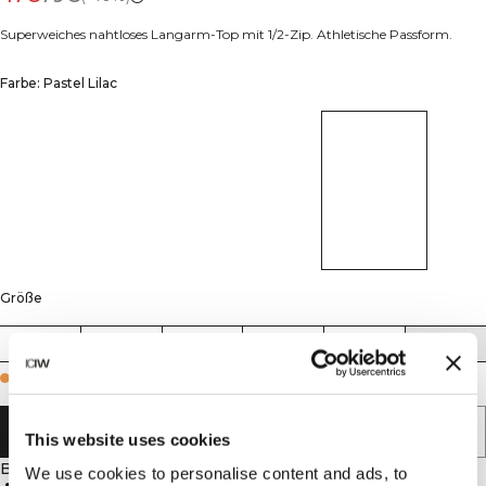
Superweiches nahtloses Langarm-Top mit 1/2-Zip. Athletische Passform.
Farbe: Pastel Lilac
Größe
XS
S
M
L
XL
XXL
Few in stock
IN DEN WARENKORB LEGEN
This website uses cookies
Beschreibung
We use cookies to personalise content and ads, to
Nahtlose Verarbeitung