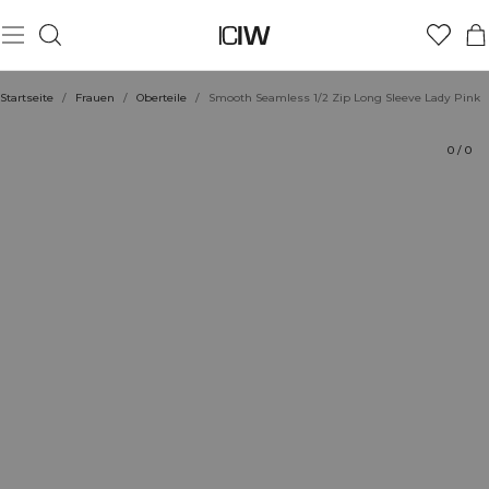
Produkt
Technische Aspekte
Bewertungen
Stil mit
Startseite
/
Frauen
/
Oberteile
/
Smooth Seamless 1/2 Zip Long Sleeve Lady Pink
0
/
0