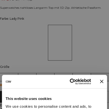
Superweiches nahtloses Langarm-Top mit 1/2-Zip. Athletische Passform.
Farbe: Lady Pink
Größe
XS
S
M
L
XL
XXL
Few in stock
IN DEN WARENKORB LEGEN
This website uses cookies
Beschreibung
We use cookies to personalise content and ads, to
Nahtlose Verarbeitung