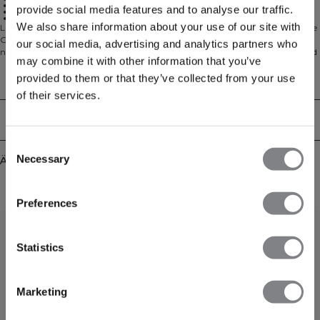
1/2-Zip
provide social media features and to analyse our traffic.
Athletische Passform
Recycelte Fasern
We also share information about your use of our site with
Langärmliges, nahtloses Top mit 1/2‑Zip. Smooth Seamless 1/2 Zip LS ist deine
Go-to-Schicht für Training und Bewegung im Alltag. Das superweiche,
our social media, advertising and analytics partners who
nahtlose Jersey macht jede Bewegung mit und minimiert Reibung, während
may combine it with other information that you’ve
der Frontreißverschluss eine fein abstimmbare Belüftung ermöglicht und
Umziehen schnell und einfach macht. Die athletische, körpernahe Passform
provided to them or that they’ve collected from your use
Technical Aspects
sorgt für einen schlanken Look und komfortables Layering, mit
of their services.
atmungsaktivem Tragegefühl, das dich fokussiert hält. Hergestellt mit
recycelten Fasern für eine Wahl mit geringerer Umweltbelastung. 92%
Lieferung & Rückgabe
Recyceltes Polyamid, 8% Elasthan.
Consent
Necessary
Ähnliche Produkte
Selection
Preferences
Statistics
Marketing