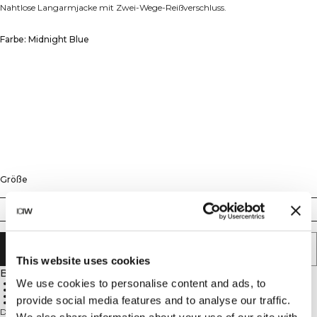
Nahtlose Langarmjacke mit Zwei-Wege-Reißverschluss.
Farbe: Midnight Blue
Größe
XS
S
M
L
XL
XXL
IN DEN WARENKORB LEGEN
This website uses cookies
Beschreibung
We use cookies to personalise content and ads, to
90% Polyamid, 10% Elastan
Nahtlose Konstruktion
Zwei-Wege-Reißverschluss
provide social media features and to analyse our traffic.
Taillierte Passform
Die Sculpt Seamless 2-Way Zip LS ist für alle konzipiert, die bei ihrer
We also share information about your use of our site with