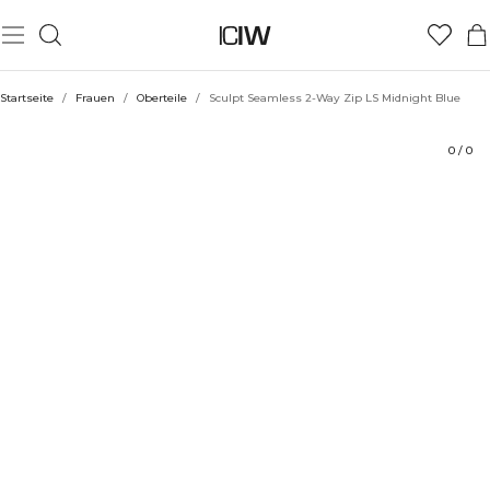
Produkt
Technische Aspekte
Bewertungen
Stil mit
Startseite
/
Frauen
/
Oberteile
/
Sculpt Seamless 2-Way Zip LS Midnight Blue
0
/
0