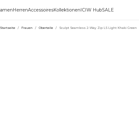
amen
Herren
Accessoires
Kollektionen
ICIW Hub
SALE
Startseite
/
Frauen
/
Oberteile
/
Sculpt Seamless 2-Way Zip LS Light Khaki Green