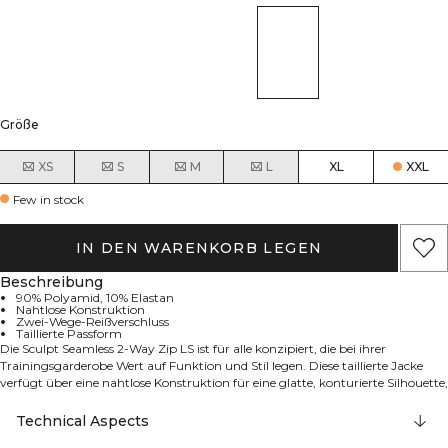
Größe
XS
S
M
L
XL
XXL
Few in stock
IN DEN WARENKORB LEGEN
Beschreibung
90% Polyamid, 10% Elastan
Nahtlose Konstruktion
Zwei-Wege-Reißverschluss
Taillierte Passform
Die Sculpt Seamless 2-Way Zip LS ist für alle konzipiert, die bei ihrer
Trainingsgarderobe Wert auf Funktion und Stil legen. Diese taillierte Jacke
verfügt über eine nahtlose Konstruktion für eine glatte, konturierte Silhouette,
die sich mit deinem Körper bewegt. Der vielseitige 2-Wege-Reißverschluss und
der geformte Saum machen sie perfekt zum Layering während des
Technical Aspects
Aufwärmens, Cool-Downs oder auf dem Weg zum und vom Fitnessstudio.