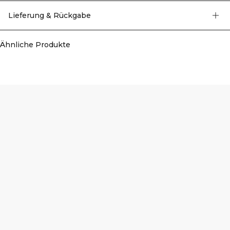
Gefertigt aus einer hochleistungsfähigen, nahtlosen Jersey-Mischung, bietet
diese Jacke leichte Unterstützung und außergewöhnliche Flexibilität für
Lieferung & Rückgabe
uneingeschränkte Bewegungsfreiheit. 90% Polyamid, 10% Elastan.
Ähnliche Produkte