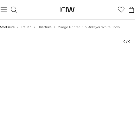
Produkt
Bewertungen
Stil mit
Startseite
/
Frauen
/
Oberteile
/
Mirage Printed Zip Midlayer White Snow
0
/
0