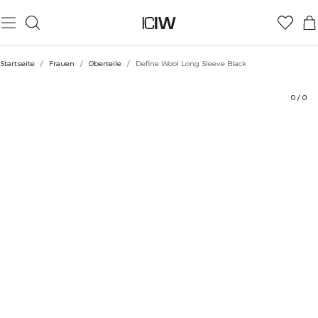
Produkt
Technische Aspekte
Bewertungen
Stil mit
Startseite
/
Frauen
/
Oberteile
/
Define Wool Long Sleeve Black
0
/
0