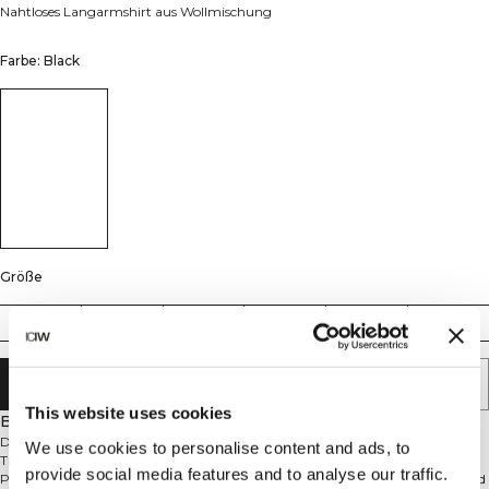
Nahtloses Langarmshirt aus Wollmischung
Farbe: Black
Größe
XS
S
M
L
XL
XXL
IN DEN WARENKORB LEGEN
This website uses cookies
Beschreibung
Define Wool Long Sleeve ist für Wärme und Weichheit mit einem natürlichen
We use cookies to personalise content and ads, to
Tragegefühl konzipiert. Die nahtlose Konstruktion und die athletische
provide social media features and to analyse our traffic.
Passform bieten Komfort und Bewegungsfreiheit, während Mesh-Details und