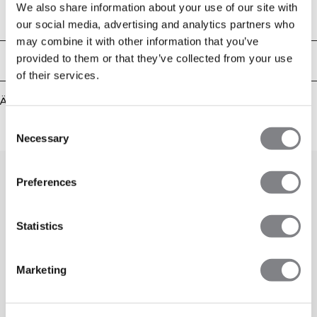
Daumenlöcher sie ideal zum Layering an kälteren Tagen machen. Hergestellt
We also share information about your use of our site with
aus einer hochwertigen Mischung aus Polyester, Lyocell, Wolle, Polyamid und
Technical Aspects
our social media, advertising and analytics partners who
Elastan.
may combine it with other information that you’ve
provided to them or that they’ve collected from your use
Lieferung & Rückgabe
of their services.
Ähnliche Produkte
Consent
Necessary
Selection
Preferences
Statistics
Marketing