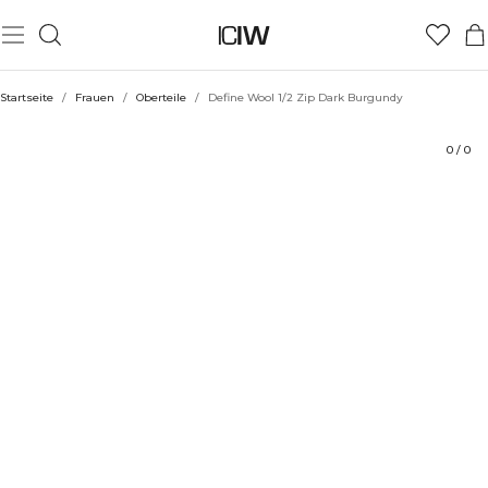
Produkt
Technische Aspekte
Bewertungen
Stil mit
Startseite
/
Frauen
/
Oberteile
/
Define Wool 1/2 Zip Dark Burgundy
0
/
0