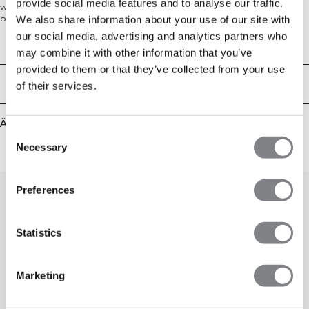
provide social media features and to analyse our traffic.
wärmendes Tragegefühl mit einer athletischen Passform, die sich mit dir
bewegt. Die nahtlose Konstruktion sorgt für Komfort und Flexibilität,
We also share information about your use of our site with
während der 1/2-Reißverschluss und der Kragen ihn perfekt zum Layern an
our social media, advertising and analytics partners who
kälteren Tagen machen. Zusätzliche Features wie Daumenlöcher sorgen für
Technical Aspects
may combine it with other information that you’ve
Funktionalität. Gefertigt aus einer hochwertigen Mischung aus Polyester,
Lyocell, Wolle, Polyamid und Elastan.
provided to them or that they’ve collected from your use
Lieferung & Rückgabe
of their services.
Ähnliche Produkte
Consent
Necessary
Selection
Preferences
Statistics
Marketing