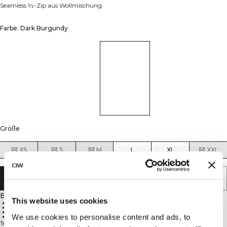
Seamless ½-Zip aus Wollmischung.
Farbe: Dark Burgundy
Größe
XS
S
M
L
XL
XXL
IN DEN WARENKORB LEGEN
Beschreibung
This website uses cookies
Nahtlose Wollmischung
1/2-Reißverschluss
Daumenlöcher
We use cookies to personalise content and ads, to
Athlétische Passform
Teil der Wool Seamless Kollektion vereint der Define Wool 1/2 Zip ein weiches,