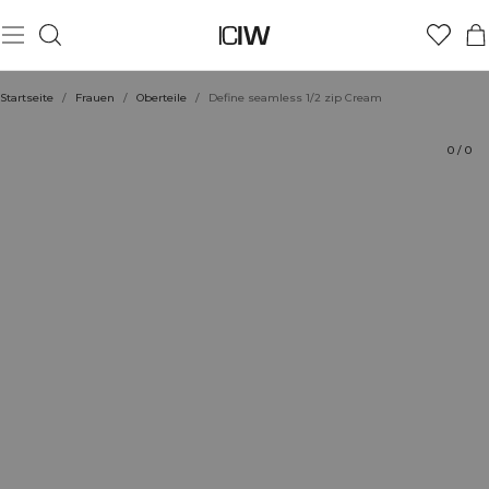
Produkt
Bewertungen
Stil mit
Startseite
/
Frauen
/
Oberteile
/
Define seamless 1/2 zip Cream
0
/
0