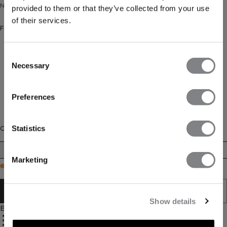
Nahtloses Langarmoberteil mit ½-Reißverschluss.
provided to them or that they’ve collected from your use
of their services.
Farbe: Cream
Consent
Necessary
Selection
Preferences
Statistics
Größe
XS
S
M
L
XL
XXL
Marketing
Few in stock
IN DEN WARENKORB LEGEN
Show details
Beschreibung
Gute Atmungsaktivität
Reißverschluss zur Belüftung
Reflektierendes ICIW-Logo