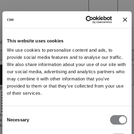
This website uses cookies
Größe
We use cookies to personalise content and ads, to
XS
S
M
L
XL
XXL
provide social media features and to analyse our traffic.
We also share information about your use of our site with
our social media, advertising and analytics partners who
AUSVERKAUFT - BENACHRICHTIGUNG
ERHALTEN
may combine it with other information that you’ve
provided to them or that they’ve collected from your use
Beschreibung
50 % Baumwolle, 50 % Recyceltes Polyester
of their services.
Dickes Material mit weicher Innenseite
Gesticktes ICIW-Logo auf der Vorderseite
Offene Fronttasche
SWEATTECH™
Verstellbare Kapuze mit Metallenden
Standard Passform
Rippbündchen
Consent
Hoodie mit einer Fronttasche. Der Everyday Hoodie ist der ultimative
Necessary
Kapuzenpullover zum Aufwärmen, Spazierengehen oder Entspannen. Er
Selection
besteht aus einem dicken Material mit einer weichen Innenseite für
ultimativen Komfort. Die Kapuze ist gefüttert und hat Kordeln mit