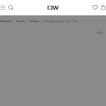
Produkt
Bewertungen
Nachhaltigkeit
Stil mit
Startseite
/
Frauen
/
Hoodies
/
Everyday Hoodie Wmn Rust
0
/
0