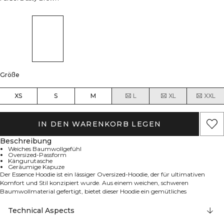
Größe
XS
S
M
L
XL
XXL
IN DEN WARENKORB LEGEN
Beschreibung
Weiches Baumwollgefühl
Oversized-Passform
Kängurutasche
Geräumige Kapuze
Der Essence Hoodie ist ein lässiger Oversized-Hoodie, der für ultimativen
Komfort und Stil konzipiert wurde. Aus einem weichen, schweren
Baumwollmaterial gefertigt, bietet dieser Hoodie ein gemütliches
Tragegefühl, das perfekt für entspannte Tage, zum Überziehen beim Training
oder einfach zum Entspannen zu Hause ist. Der moderne Schnitt verfügt
Technical Aspects
über eine geräumige Kapuze und praktische Fronttaschen, während die