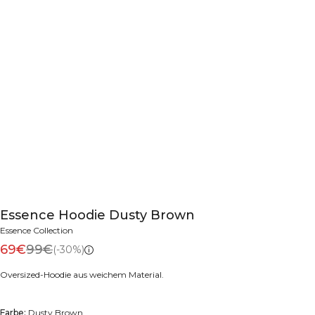
Essence Hoodie Dusty Brown
Essence Collection
69€
99€
(-30%)
Oversized-Hoodie aus weichem Material.
Farbe:
Dusty Brown