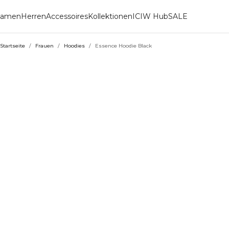
amen
Herren
Accessoires
Kollektionen
ICIW Hub
SALE
Startseite
/
Frauen
/
Hoodies
/
Essence Hoodie Black