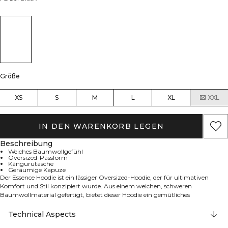
Größe
XS
S
M
L
XL
XXL
IN DEN WARENKORB LEGEN
Beschreibung
Weiches Baumwollgefühl
Oversized-Passform
Kängurutasche
Geräumige Kapuze
Der Essence Hoodie ist ein lässiger Oversized-Hoodie, der für ultimativen
Komfort und Stil konzipiert wurde. Aus einem weichen, schweren
Baumwollmaterial gefertigt, bietet dieser Hoodie ein gemütliches
Tragegefühl, das perfekt für entspannte Tage, zum Überziehen beim Training
oder einfach zum Entspannen zu Hause ist. Der moderne Schnitt verfügt
Technical Aspects
über eine geräumige Kapuze und praktische Fronttaschen, während die