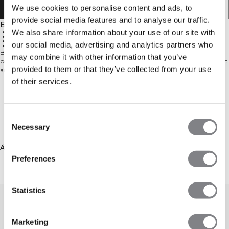
IN DEN WARENKORB LEGEN
We use cookies to personalise content and ads, to
provide social media features and to analyse our traffic.
Beschreibung
We also share information about your use of our site with
French Terry
Mittelhoher Bund
Normale Passform
our social media, advertising and analytics partners who
Kordelzugbund
Bequeme Frottee-Shorts für den Alltag. Die Everyday Terry Mid Shorts W
may combine it with other information that you’ve
bestehen aus einem weichen Frotteegewebe, das sich angenehm auf der Haut
provided to them or that they’ve collected from your use
anfühlt und nach dem Workout leicht absorbierend wirkt. Der mittelhohe
Bund sitzt bequem auf der Hüfte und die normale Passform sorgt für eine
of their services.
unkomplizierte, lässige Silhouette – ideal zum Entspannen, auf Reisen oder an
Technical Aspects
aktiven Ruhetagen. Die Cut-and-Sew-Konstruktion gewährleistet einen
klaren Look und eine dauerhaft schöne Form, während das minimalistische
Design das Kombinieren mit deinen Lieblingstops besonders einfach macht.
Consent
Lieferung & Rückgabe
Ein vielseitiges Basic, zu dem du die ganze Saison über immer wieder greifst.
Necessary
Selection
Ähnliche Produkte
Preferences
Statistics
Marketing