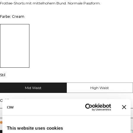
Frottee-Shorts mit mittelhohem Bund. Normale Passform.
Farbe: Cream
Stil
Mid Waist
High Waist
Größe
XS
S
M
L
XL
XXL
Few in stock
This website uses cookies