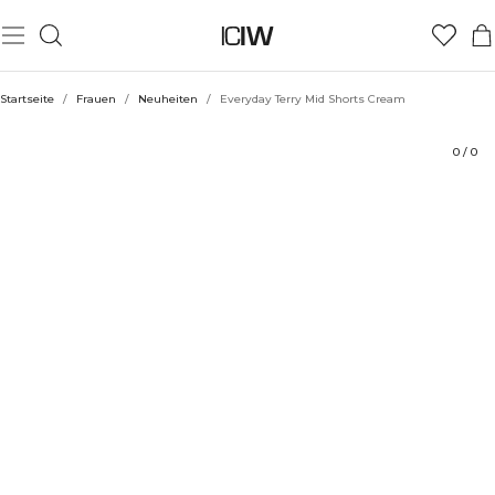
Produkt
Technische Aspekte
Bewertungen
Stil mit
Startseite
/
Frauen
/
Neuheiten
/
Everyday Terry Mid Shorts Cream
0
/
0