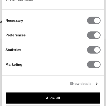
Lieferung & Rückgabe
Consent
Necessary
Selection
Ähnliche Produkte
Preferences
Statistics
Marketing
Show details
Allow all