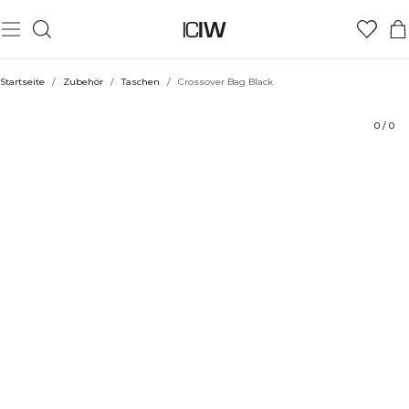
Produkt
Technische Aspekte
Bewertungen
Stil mit
Startseite
/
Zubehör
/
Taschen
/
Crossover Bag Black
0
/
0