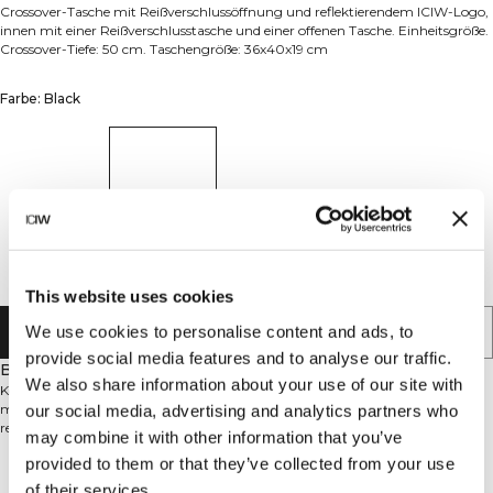
Crossover-Tasche mit Reißverschlussöffnung und reflektierendem ICIW-Logo,
innen mit einer Reißverschlusstasche und einer offenen Tasche. Einheitsgröße.
Crossover-Tiefe: 50 cm. Taschengröße: 36x40x19 cm
Farbe: Black
This website uses cookies
We use cookies to personalise content and ads, to
IN DEN WARENKORB LEGEN
provide social media features and to analyse our traffic.
Beschreibung
We also share information about your use of our site with
Kompakte Crossover-Tasche für deine täglichen Essentials. Das Hauptfach
mit Reißverschlussöffnung bietet sicheren Zugriff, außen befindet sich ein
our social media, advertising and analytics partners who
reflektierendes ICIW-Logo. Innen sorgen das Futter mit All-over-ICANIWILL-
may combine it with other information that you’ve
Logo, ein Reißverschlussfach und ein offenes Fach für Übersicht und Ordnung.
provided to them or that they’ve collected from your use
Bei Bedarf lässt sich die Tasche mit einem feuchten Tuch abwischen. 100%
Technical Aspects
Polyester.
of their services.