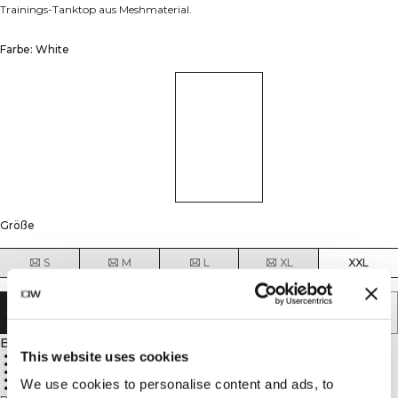
Trainings-Tanktop aus Meshmaterial.
Farbe: White
Größe
S
M
L
XL
XXL
IN DEN WARENKORB LEGEN
Beschreibung
This website uses cookies
Sportliche Passform für optimale Leistung
Leichte Mesh-Konstruktion
Hervorragende Atmungsaktivität während des Trainings
Konzipiert für hochintensives Training
We use cookies to personalise content and ads, to
100% Polyester