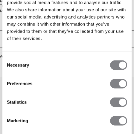
Das Mirage Mesh Tank Top ist ein atmungsaktives, athletisch geschnittenes
provide social media features and to analyse our traffic.
Top, entwickelt für hochintensive Trainingseinheiten. Aus leichtem Mesh-
We also share information about your use of our site with
Material gefertigt, bietet es optimale Belüftung, um dich kühl und
konzentriert zu halten, wenn das Training intensiver wird. Die strategische
our social media, advertising and analytics partners who
Mesh-Konstruktion verbessert die Luftzirkulation und verhindert Überhitzung
Technical Aspects
may combine it with other information that you’ve
während anspruchsvoller Trainingseinheiten. Mit seiner schlanken Silhouette
provided to them or that they’ve collected from your use
ermöglicht dieses Tank Top uneingeschränkte Bewegungsfreiheit, damit du
ohne Ablenkung Höchstleistungen erbringen kannst. Perfekt für Cardio,
of their services.
Lieferung & Rückgabe
Krafttraining oder jede Aktivität, bei der Temperaturregulierung entscheidend
ist. 100% Polyester.
Ähnliche Produkte
Consent
Necessary
Selection
Preferences
Statistics
Marketing