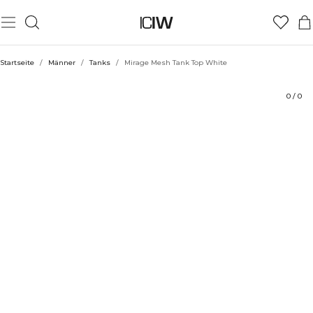
Produkt
Technische Aspekte
Bewertungen
Stil mit
Startseite
/
Männer
/
Tanks
/
Mirage Mesh Tank Top White
0
/
0