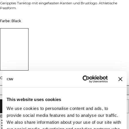
Geripptes Tanktop mit eingefassten Kanten und Brustlogo. Athletische
Passform.
Farbe: Black
Größe
S
M
L
XL
XXL
This website uses cookies
IN DEN WARENKORB LEGEN
We use cookies to personalise content and ads, to
provide social media features and to analyse our traffic.
Beschreibung
Gerippte Baumwolle
We also share information about your use of our site with
Athletische Passform
Gesticktes Logo
95 % Baumwolle, 5 % Elastan