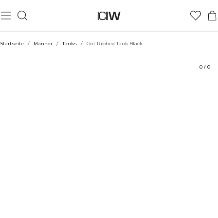
Produkt
Technische Aspekte
Bewertungen
Stil mit
Startseite
/
Männer
/
Tanks
/
Grit Ribbed Tank Black
0
/
0