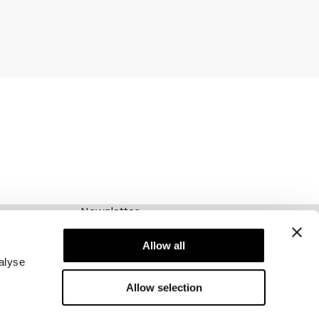
Newsletter
Abonnieren Sie unseren Newsletter! Erhalten
Sie exklusive Angebote, unsere neuesten
Allow all
Nachrichten und vieles mehr.
alyse
Allow selection