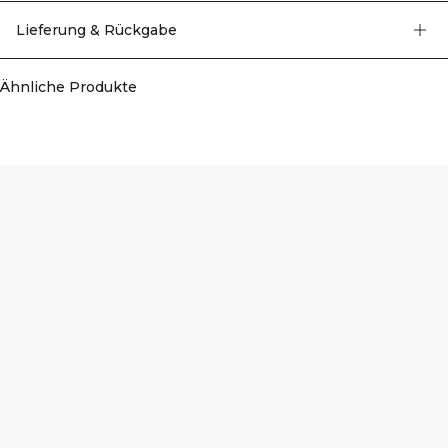
deinen Lieblings-Trainingsshorts oder Joggern kombinieren und bewegt sich
mit dir durch jede Wiederholung. 100% Baumwolle.
Lieferung & Rückgabe
Ähnliche Produkte