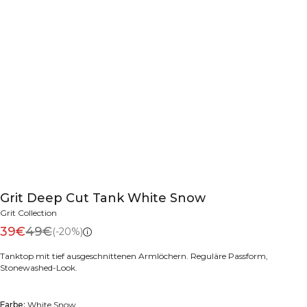
Grit Deep Cut Tank White Snow
Grit Collection
39€
49€
(-20%)
Tanktop mit tief ausgeschnittenen Armlöchern. Reguläre Passform,
Stonewashed-Look.
Farbe:
White Snow