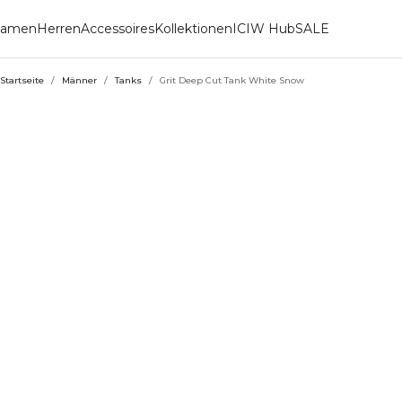
amen
Herren
Accessoires
Kollektionen
ICIW Hub
SALE
Startseite
/
Männer
/
Tanks
/
Grit Deep Cut Tank White Snow