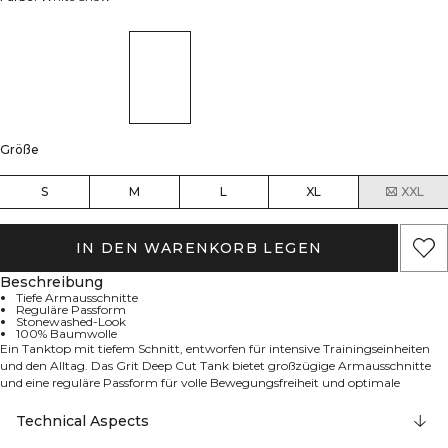
Größe
S
M
L
XL
XXL
IN DEN WARENKORB LEGEN
Beschreibung
Tiefe Armausschnitte
Reguläre Passform
Stonewashed-Look
100% Baumwolle
Ein Tanktop mit tiefem Schnitt, entworfen für intensive Trainingseinheiten
und den Alltag. Das Grit Deep Cut Tank bietet großzügige Armausschnitte
und eine reguläre Passform für volle Bewegungsfreiheit und optimale
Luftzirkulation. Aus stonewashed Single-Jersey-Baumwolle gefertigt, fühlt es
sich vom ersten Tragen an weich an und hat einen dezenten, robusten Look.
Technical Aspects
Atmungsaktiv und bequem in Standardlänge, lässt es sich mühelos mit