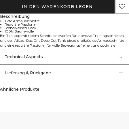
IN DEN WARENKORB LEGEN
Beschreibung
Tiefe Armausschnitte
Reguläre Passform
Stonewashed-Look
100% Baumwolle
Ein Tanktop mit tiefem Schnitt, entworfen für intensive Trainingseinheiten
und den Alltag. Das Grit Deep Cut Tank bietet großzügige Armausschnitte
und eine reguläre Passform für volle Bewegungsfreiheit und optimale
Luftzirkulation. Aus stonewashed Single-Jersey-Baumwolle gefertigt, fühlt es
sich vom ersten Tragen an weich an und hat einen dezenten, robusten Look.
Technical Aspects
Atmungsaktiv und bequem in Standardlänge, lässt es sich mühelos mit
deinen Lieblings-Trainingsshorts oder Joggern kombinieren und bewegt sich
mit dir durch jede Wiederholung. 100% Baumwolle.
Lieferung & Rückgabe
Ähnliche Produkte