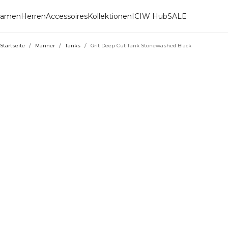
amen
Herren
Accessoires
Kollektionen
ICIW Hub
SALE
Startseite
/
Männer
/
Tanks
/
Grit Deep Cut Tank Stonewashed Black