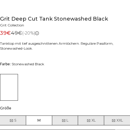
Grit Deep Cut Tank Stonewashed Black
Grit Collection
39€
49€
(-20%)
Tanktop mit tief ausgeschnittenen Armlöchern. Reguläre Passform,
Stonewashed-Look.
Farbe:
Stonewashed Black
Größe
S
M
L
XL
XXL