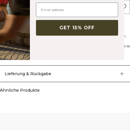
IN DEN WARENKORB LEGEN
Beschreibung
100 % Baumwolle
Oversized Fit
GET 15% OFF
Brustprint
Schwere Baumwolle
Dieses T-Shirt ist aus 100% schwerer Baumwolle gefertigt und verbindet ein
weiches, strapazierfähiges Tragegefühl mit einer modernen Oversized-
Passform. Mit einem markanten Brustprint und einer lässigen Silhouette ist es
perfekt für den Alltag, zum Layern oder für entspannte Athleisure-Looks
geeignet.
Technical Aspects
Lieferung & Rückgabe
Ähnliche Produkte