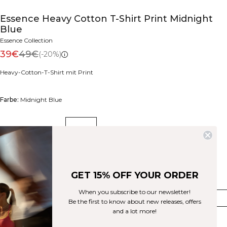
Essence Heavy Cotton T-Shirt Print Midnight
Blue
Essence Collection
39€
49€
(-20%)
Heavy-Cotton-T-Shirt mit Print
Farbe:
Midnight Blue
GET 15% OFF YOUR ORDER
Größe
When you subscribe to our newsletter!
S
M
L
XL
XXL
Be the first to know about new releases, offers
and a lot more!
Few in stock