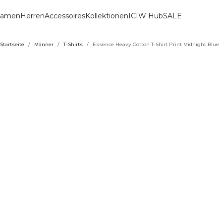
amen
Herren
Accessoires
Kollektionen
ICIW Hub
SALE
Startseite
/
Männer
/
T-Shirts
/
Essence Heavy Cotton T-Shirt Print Midnight Blue