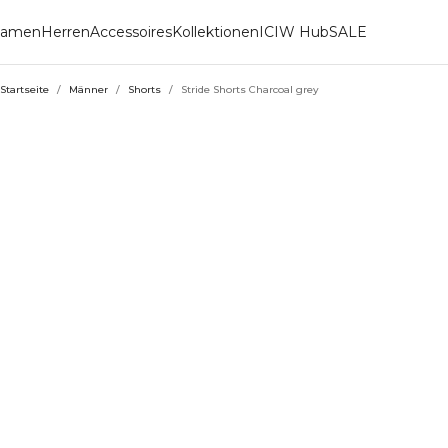
amen
Herren
Accessoires
Kollektionen
ICIW Hub
SALE
Startseite
/
Männer
/
Shorts
/
Stride Shorts Charcoal grey