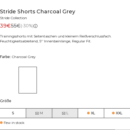
Stride Shorts Charcoal Grey
Stride Collection
39€
55€
(-30%)
Trainingsshorts mit Seitentaschen und kleinem Reißverschlussfach.
Feuchtigkeitsableitend, 5'' Innenbeinlänge, Regular Fit.
Farbe:
Charcoal Grey
Größe
S
M
L
XL
XXL
Few in stock