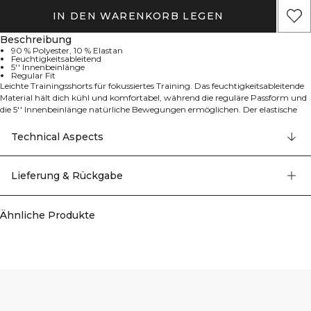
IN DEN WARENKORB LEGEN
Beschreibung
90 % Polyester, 10 % Elastan
Feuchtigkeitsableitend
5'' Innenbeinlänge
Regular Fit
Leichte Trainingsshorts für fokussiertes Training. Das feuchtigkeitsableitende
Material hält dich kühl und komfortabel, während die reguläre Passform und
die 5'' Innenbeinlänge natürliche Bewegungen ermöglichen. Der elastische
Bund mit verstellbarem Kordelzug sorgt für einen sicheren Sitz. Praktische
Einschubtaschen und eine kleine Reißverschlusstasche bewahren deine
Technical Aspects
Essentials sicher auf. 90% Polyester, 10% Elastan. Gleiche bequeme Passform
wie 13699, aktualisierte Details.
Lieferung & Rückgabe
Ähnliche Produkte