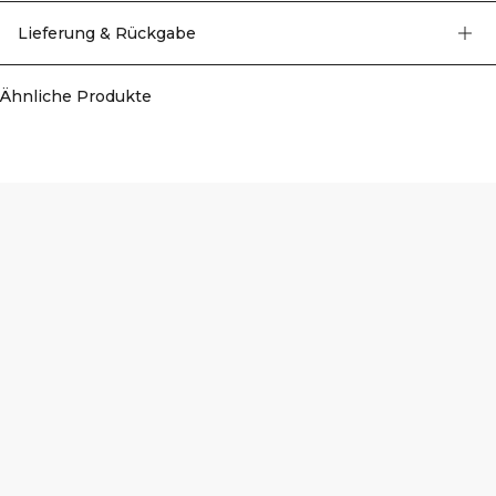
bequeme Passform wie 13706, aktualisierte Details. Außen: 90 % Polyester, 10
% Elastan. Innen: 75 % Polyester, 25 % Elastan.
Lieferung & Rückgabe
Ähnliche Produkte