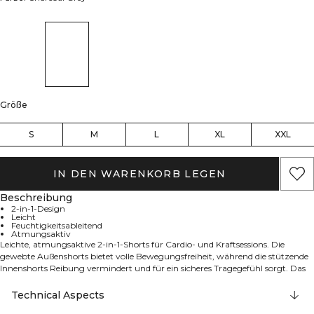
Größe
S
M
L
XL
XXL
IN DEN WARENKORB LEGEN
Beschreibung
2-in-1-Design
Leicht
Feuchtigkeitsableitend
Atmungsaktiv
Leichte, atmungsaktive 2‑in‑1-Shorts für Cardio- und Kraftsessions. Die
gewebte Außenshorts bietet volle Bewegungsfreiheit, während die stützende
Innenshorts Reibung vermindert und für ein sicheres Tragegefühl sorgt. Das
feuchtigkeitsableitende Material hält dich trocken, und die normale Passform
mit Kordelzug sitzt den ganzen Tag über bequem. Seitentaschen und eine
Technical Aspects
kleine Reißverschlusstasche bewahren deine Essentials sicher auf. Gleiche