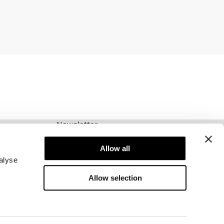
Newsletter
Abonnieren Sie unseren Newsletter! Erhalten
Sie exklusive Angebote, unsere neuesten
Allow all
Nachrichten und vieles mehr.
alyse
Allow selection