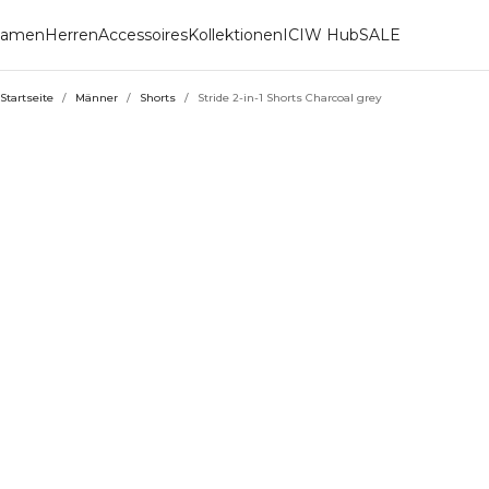
amen
Herren
Accessoires
Kollektionen
ICIW Hub
SALE
Startseite
/
Männer
/
Shorts
/
Stride 2-in-1 Shorts Charcoal grey