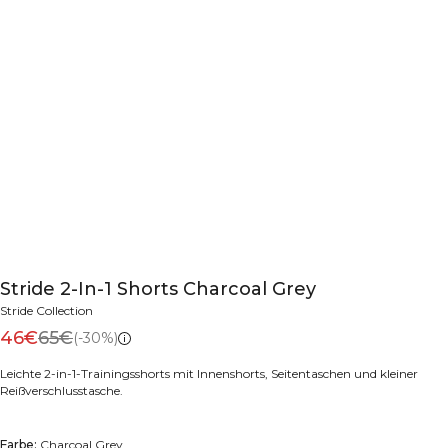
Stride 2-In-1 Shorts Charcoal Grey
Stride Collection
46€
65€
(-30%)
Leichte 2-in-1-Trainingsshorts mit Innenshorts, Seitentaschen und kleiner
Reißverschlusstasche.
Farbe:
Charcoal Grey