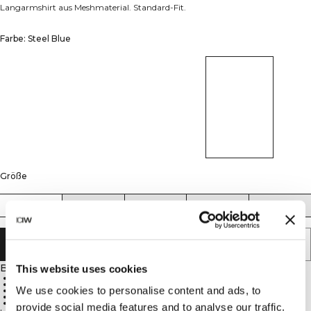
Langarmshirt aus Meshmaterial. Standard-Fit.
Farbe: Steel Blue
Größe
S
M
L
XL
XXL
IN DEN WARENKORB LEGEN
Beschreibung
This website uses cookies
Meshstoff für optimale Luftzirkulation
Reflektierendes ICIW-Logo auf der Brust
We use cookies to personalise content and ads, to
Etwas längerer Saum hinten
Standard-Fit für Komfort und Flexibilität
52% Polyamid, 42% Polyester, 6% Spandex
provide social media features and to analyse our traffic.