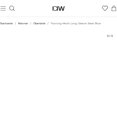
Produkt
Technische Aspekte
Bewertungen
Stil mit
Startseite
/
Männer
/
Oberteile
/
Training Mesh Long Sleeve Steel Blue
0
/
0