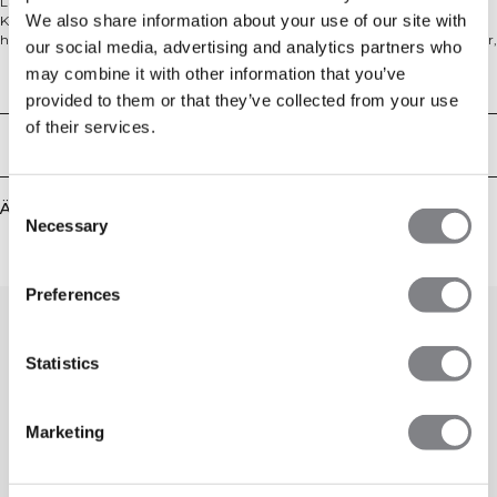
Langarmshirt aus Mesh-Stretchstoff in Standard-Passform für optimalen
We also share information about your use of our site with
Komfort und Flexibilität. Der Meshstoff transportiert Schweiß effektiv ab und
hält dich somit beim Training angenehm frisch. 52% Polyamid, 42% Polyester,
our social media, advertising and analytics partners who
6% Elastan
may combine it with other information that you’ve
Technical Aspects
provided to them or that they’ve collected from your use
of their services.
Lieferung & Rückgabe
Consent
Ähnliche Produkte
Necessary
Selection
Preferences
Statistics
Marketing